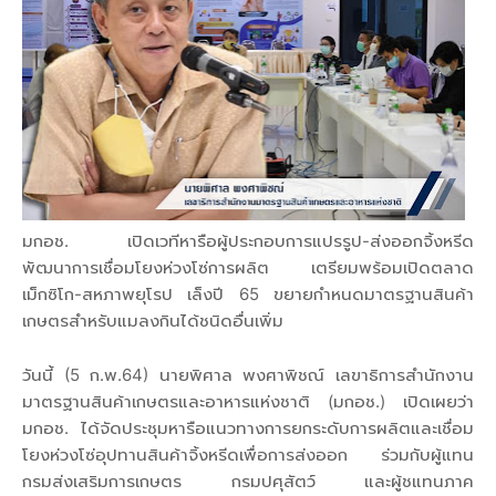
มกอช. เปิดเวทีหารือผู้ประกอบการแปรรูป-ส่งออกจิ้งหรีด
พัฒนาการเชื่อมโยงห่วงโซ่การผลิต เตรียมพร้อมเปิดตลาด
เม็กซิโก-สหภาพยุโรป เล็งปี 65 ขยายกำหนดมาตรฐานสินค้า
เกษตรสำหรับแมลงกินได้ชนิดอื่นเพิ่ม
วันนี้ (5 ก.พ.64) นายพิศาล พงศาพิชณ์ เลขาธิการสำนักงาน
มาตรฐานสินค้าเกษตรและอาหารแห่งชาติ (มกอช.) เปิดเผยว่า
มกอช. ได้จัดประชุมหารือแนวทางการยกระดับการผลิตและเชื่อม
โยงห่วงโซ่อุปทานสินค้าจิ้งหรีดเพื่อการส่งออก ร่วมกับผู้แทน
กรมส่งเสริมการเกษตร กรมปศุสัตว์ และผู้ชแทนภาค