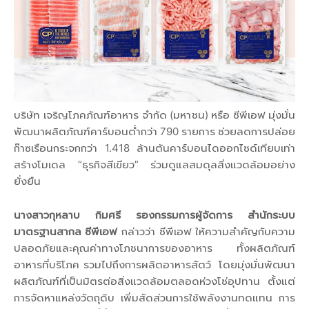
บริษัท เจริญโภคภัณฑ์อาหาร จำกัด (มหาชน) หรือ ซีพีเอฟ มุ่งมั่น
พัฒนาผลิตภัณฑ์คาร์บอนต่ำกว่า 790 รายการ ช่วยลดการปล่อย
ก๊าซเรือนกระจกกว่า 1.418 ล้านตันคาร์บอนไดออกไซด์เทียบเท่า
สร้างโมเดล “ธุรกิจสีเขียว” ร่วมดูแลสมดุลสิ่งแวดล้อมอย่าง
ยั่งยืน
นางสาวกุหลาบ กิมศรี รองกรรมการผู้จัดการ สำนักระบบ
มาตรฐานสากล ซีพีเอฟ
กล่าวว่า ซีพีเอฟ ให้ความสำคัญกับความ
ปลอดภัยและคุณค่าทางโภชนาการของอาหาร ทั้งผลิตภัณฑ์
อาหารที่บริโภค รวมไปถึงการผลิตอาหารสัตว์ โดยมุ่งมั่นพัฒนา
ผลิตภัณฑ์ที่เป็นมิตรต่อสิ่งแวดล้อมตลอดห่วงโซ่อุปทาน ตั้งแต่
การจัดหาแหล่งวัตถุดิบ เพิ่มสัดส่วนการใช้พลังงานทดแทน การ