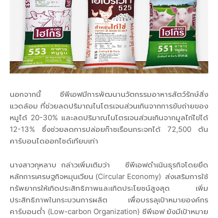
นอกจากนี้ ซีพีเอฟมีการพัฒนานวัตกรรมอาหารสัตว์รักษ์สิ่ง
แวดล้อม ที่ช่วยลดปริมาณไนโตรเจนส่วนเกินจากการขับถ่ายของ
หมูได้ 20-30% และลดปริมาณไนโตรเจนส่วนเกินจากมูลไก่ไข่ได้
12-13% ซึ่งช่วยลดการปล่อยก๊าซเรือนกระจกได้ 72,500 ตัน
คาร์บอนไดออกไซด์เทียบเท่า
นางสาวกุหลาบ กล่าวเพิ่มเติมว่า ซีพีเอฟดำเนินธุรกิจโดยยึด
หลักการเศรษฐกิจหมุนเวียน (Circular Economy) ส่งเสริมการใช้
ทรัพยากรให้เกิดประสิทธิภาพและเกิดประโยชน์สูงสุด เพิ่ม
ประสิทธิภาพในกระบวนการผลิต เพื่อบรรลุเป้าหมายองค์กร
คาร์บอนต่ำ (Low-carbon Organization) ซีพีเอฟ ยังมีเป้าหมาย