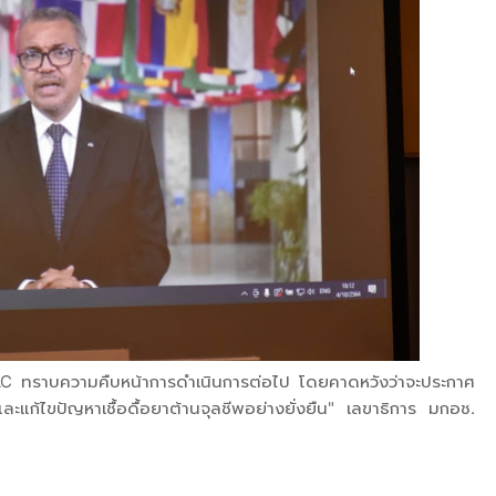
ม CAC ทราบความคืบหน้าการดำเนินการต่อไป โดยคาดหวังว่าจะประกาศ
ละแก้ไขปัญหาเชื้อดื้อยาต้านจุลชีพอย่างยั่งยืน" เลขาธิการ มกอช.