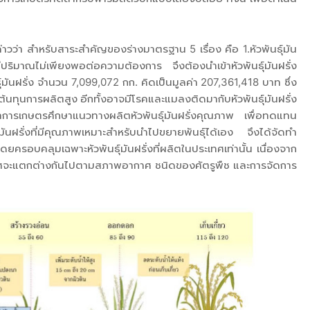
ว่า สำหรับสาระสำคัญของร่างมาตรฐาน 5 เรื่อง คือ 1.หัวพันธุ์มัน
ศมีปริมาณไม่เพียงพอต่อความต้องการ จึงต้องนำเข้าหัวพันธุ์มันฝรั่ง
มันฝรั่ง จำนวน 7,099,072 กก. คิดเป็นมูลค่า 207,361,418 บาท ซึ่ง
้ต้นทุนการผลิตสูง อีกทั้งอาจมีโรคและแมลงติดมากับหัวพันธุ์มันฝรั่ง
าการเกษตรศึกษาแนวทางผลิตหัวพันธุ์มันฝรั่งคุณภาพ เพื่อทดแทน
มันฝรั่งที่มีคุณภาพเหมาะสำหรับนำไปขยายพันธุ์ได้เอง จึงได้จัดทำ
 โดยครอบคลุมเฉพาะหัวพันธุ์มันฝรั่งที่ผลิตในประเทศเท่านั้น เนื่องจาก
ะเทศจะแตกต่างกันไปตามสภาพอากาศ ชนิดของศัตรูพืช และการจัดการ