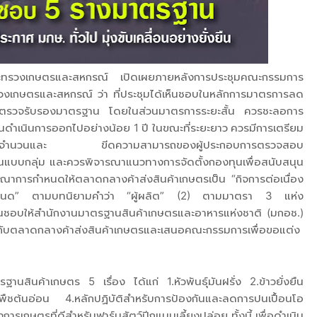
ระทรวงเกษตรและสหกรณ์ เปิดเผยภายหลังการประชุมคณะกรรมการ
วงเกษตรและสหกรณ์ ว่า ที่ประชุมได้เห็นชอบในหลักการมาตรการลด
ารตรวจรับรองมาตรฐาน โดยในส่วนมาตรการระยะสั้น ควรชะลอการ
ำเนินการออกไปอย่างน้อย 1 ปี ในขณะที่ระยะยาว ควรมีการเตรียม
ารเพิ่มจำนวนและ ขีดความสามารถของผู้ประกอบการตรวจสอบ
บบกลุ่ม และควรพิจารณาแนวทางการจัดตั้งกองทุนเพื่อสนับสนุน
าการกำหนดให้ตลาดกลางค้าส่งสินค้าเกษตรเป็น “กิจการต่อเนื่อง
มการกำหนด” ตามบทนิยามคำว่า “ผู้ผลิต” (2) ตามมาตรา 3 แห่ง
นชอบให้สำนักงานมาตรฐานสินค้าเกษตรและอาหารแห่งชาติ (มกอช.)
ยวกับตลาดกลางค้าส่งสินค้าเกษตรและเสนอคณะกรรมการเพื่อขอแต่ง
สินค้าเกษตร 5 เรื่อง ได้แก่ 1.หัวพันธุ์มันฝรั่ง 2.ข้าวยั่งยืน
ะพืชต้นอ่อน 4.หลักปฏิบัติสำหรับการป้องกันและลดการปนเปื้อนโอ
ารเกษตรที่ดีสำหรับฟาร์มสัตว์ปีกแบบเลี้ยงปล่อย ทั้งนี้ เพื่อดำเนิน