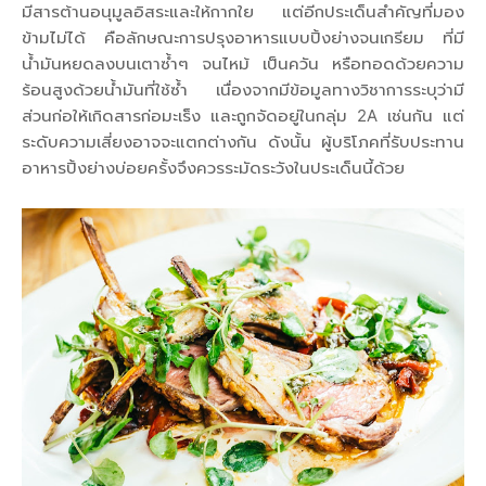
มีสารต้านอนุมูลอิสระและให้กากใย แต่อีกประเด็นสำคัญที่มอง
ข้ามไม่ได้ คือลักษณะการปรุงอาหารแบบปิ้งย่างจนเกรียม ที่มี
น้ำมันหยดลงบนเตาซ้ำๆ จนไหม้ เป็นควัน หรือทอดด้วยความ
ร้อนสูงด้วยน้ำมันที่ใช้ซ้ำ เนื่องจากมีข้อมูลทางวิชาการระบุว่ามี
ส่วนก่อให้เกิดสารก่อมะเร็ง และถูกจัดอยู่ในกลุ่ม 2A เช่นกัน แต่
ระดับความเสี่ยงอาจจะแตกต่างกัน ดังนั้น ผู้บริโภคที่รับประทาน
อาหารปิ้งย่างบ่อยครั้งจึงควรระมัดระวังในประเด็นนี้ด้วย