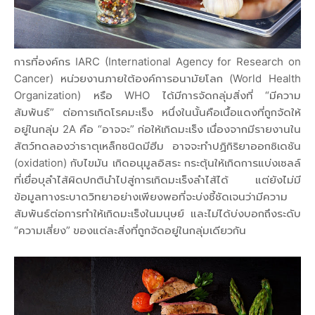
การที่องค์กร IARC (International Agency for Research on
Cancer) หน่วยงานภายใต้องค์การอนามัยโลก (World Health
Organization) หรือ WHO ได้มีการจัดกลุ่มสิ่งที่ “มีความ
สัมพันธ์” ต่อการเกิดโรคมะเร็ง หนึ่งในนั้นคือเนื้อแดงที่ถูกจัดให้
อยู่ในกลุ่ม 2A คือ “อาจจะ” ก่อให้เกิดมะเร็ง เนื่องจากมีรายงานใน
สัตว์ทดลองว่าธาตุเหล็กชนิดมีฮีม อาจจะทำปฏิกิริยาออกซิเดชัน
(oxidation) กับไขมัน เกิดอนุมูลอิสระ กระตุ้นให้เกิดการแบ่งเซลล์
ที่เยื่อบุลำไส้ผิดปกตินำไปสู่การเกิดมะเร็งลำไส้ได้ แต่ยังไม่มี
ข้อมูลทางระบาดวิทยาอย่างเพียงพอที่จะบ่งชี้ชัดเจนว่ามีความ
สัมพันธ์ต่อการทำให้เกิดมะเร็งในมนุษย์ และไม่ได้บ่งบอกถึงระดับ
“ความเสี่ยง” ของแต่ละสิ่งที่ถูกจัดอยู่ในกลุ่มเดียวกัน