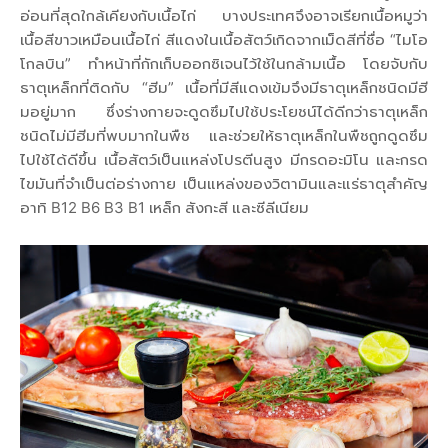
อ่อนที่สุดใกล้เคียงกับเนื้อไก่ บางประเทศจึงอาจเรียกเนื้อหมูว่า
เนื้อสีขาวเหมือนเนื้อไก่ สีแดงในเนื้อสัตว์เกิดจากเม็ดสีที่ชื่อ “ไมโอ
โกลบิน” ทำหน้าที่กักเก็บออกซิเจนไว้ใช้ในกล้ามเนื้อ โดยจับกับ
ธาตุเหล็กที่ติดกับ “ฮีม” เนื้อที่มีสีแดงเข้มจึงมีธาตุเหล็กชนิดมีฮี
มอยู่มาก ซึ่งร่างกายจะดูดซึมไปใช้ประโยชน์ได้ดีกว่าธาตุเหล็ก
ชนิดไม่มีฮีมที่พบมากในพืช และช่วยให้ธาตุเหล็กในพืชถูกดูดซึม
ไปใช้ได้ดีขึ้น เนื้อสัตว์เป็นแหล่งโปรตีนสูง มีกรดอะมิโน และกรด
ไขมันที่จำเป็นต่อร่างกาย เป็นแหล่งของวิตามินและแร่ธาตุสำคัญ
อาทิ B12 B6 B3 B1 เหล็ก สังกะสี และซีลีเนียม