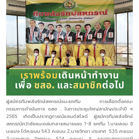
ผู้สมัครทีมพลังรักษ์สหกรณ์ชนะยกทีม การเลือกตั้งคณะ
กรรมการดำเนินการ ชสอ . ในการประชุมใหญ่สามัญประจำปี ฯ
2565 เกิดเป็นปรากฏการณ์แลนด์สไลด์ ผู้สมัครทีมพลังรักษ์
สหกรณ์คว้าชัยชนะถล่มทลายหมายเลข 1-8 ยกทีม 1.นายสงบ จิ
นะแปง ได้คะแนน 543 คะแนน 2.นายวิทยา ประเทศ 535 คะแนน
3.นายเสนอ วิสุทธนะ 524 คะแนน 4. รองศาสตราจารย์