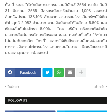
ทั้ง นี้ ชสอ. ได้ดำเนินการมาครบรอบปีบัญชี 2564 ณ วัน สิ้นปี
31 มีนาคม 2565 มีสหกรณ์สมาชิกจำนวน 1,098 สหกรณ์
สินทรัพย์รวม 138,103 ล้านบาท สามารถบริหารสินทรัพย์ให้เกิด
กำไรสุทธิ 2,082 ล้านบาท จ่ายเงินปันผลได้ในอัตรา 5.50% และ
เงินเฉลี่ยคืนในอัตรา 5.00% โดย บริษัท ทริสเรตติ้งจำกัด
ประกาศอันดับเครดิตองค์กรของ ชสอ. คงเดิมที่ระดับ “A-”แนว
โน้มอันดับเครดิต “คงที่” แสดงให้เห็นถึงความมั่นคงปลอดภัย
ทางการเงินภายใต้การบริหารงานตามนโยบาย ยึดหลักธรรมาภิ
บาลและอุดมการณ์สหกรณ์
Facebook
ใหม่กว่า
เก่ากว่า
FOLLOW US