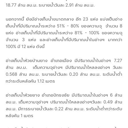
18.77 ล้าน ลบ.ม. ระบายน้ำวันละ 2.91 ล้าน ลบ.ม.
นอกจากนี้ ยังมีอ่างเก็บน้ำขนาดกลาง อีก 23 แห่ง แบ่งเป็นอ่าง
เก็บน้ำที่มีปริมาณน้ำระหว่าง 51% - 80% ของความจุ จำนวน 8
แห่ง อ่างเก็บน้ำที่มีปริมาณน้ำระหว่าง 81% - 100% ของความจุ
จำนวน 3 แห่ง และอ่างเก็บน้ำที่มีปริมาณน้ำในอ่างฯ มากกว่า
100% มี 12 แห่ง ดังนี้
อ่างเก็บน้ำห้วยบ้านยาง อำเภอเมือง มีปริมาณน้ำในอ่างฯ 7.27
ล้าน ลบ.ม. เต็มความจุอ่างฯ มีปริมาณน้ำไหลลงอ่างฯ วันละ
0.568 ล้าน ลบ.ม. ระบายน้ำวันละ 0.20 ล้าน ลบ.ม. ระดับน้ำต่ำ
กว่าระดับหลังคัน 1.12 เมตร
อ่างเก็บน้ำห้วยยาง อำเภอปักธงชัย มีปริมาณน้ำในอ่างฯ 6 ล้าน
ลบ.ม. เต็มความจุอ่างฯ ปริมาณน้ำไหลลงอ่างฯวันละ 0.49 ล้าน
ลบ.ม. มีการระบายน้ำวันละ 0.22 ล้าน ลบ.ม. ระดับน้ำต่ำกว่าระดับ
หลังคัน 1 เมตร