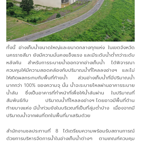
ทั้งนี้ อ่างเก็บน้ำขนาดใหญ่และขนาดกลางทุกแห่ง ในเขตจังหวัด
นครราชสีมา ยังมีความมั่นคงแข็งแรง และมีระดับน้ำต่ำกว่าระดับ
หลังคัน สำหรับการระบายน้ำออกจากอ่างเก็บน้ำ ได้พิจารณา
ควบคุมให้มีความสอดคล้องกับปริมาณน้ำที่ไหลลงอ่างฯ และไม่
ให้เกิดผลกระทบกับพื้นที่ท้ายน้ำ ส่วนอ่างเก็บน้ำที่มีปริมาณน้ำ
มากกว่า 100% ของความจุ นั้น น้ำจะระบายไหลผ่านอาคารระบาย
น้ำล้น ซึ่งเป็นอาคารที่ทำหน้าที่เพื่อให้น้ำล้นผ่าน ในปริมาณที่
สัมพันธ์กับ ปริมาณน้ำที่ไหลลงอ่างฯ โดยอาจมีพื้นที่ด้าน
ท้ายบางแห่ง มีน้ำท่วมขังในบริเวณที่เป็นที่ลุ่มต่ำบ้าง เนื่องจากมี
ปริมาณน้ำจากฝนที่ตกในพื้นที่มาเสริมด้วย
สำนักงานชลประทานที่ 8 ได้เตรียมความพร้อมรับสถานการณ์
ด้วยการบริหารจัดการน้ำในอ่างเก็บน้ำต่างๆ ตามเกณฑ์ควบคุม