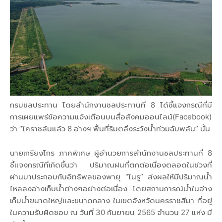
กรมชลประทาน โดยสำนักงานชลประทานที่ 8 ได้ชี้แจงกรณีที่มี
การเผยแพร่ข้อความแจ้งเตือนบนสื่อสังคมออนไลน์(Facebook)
ว่า “โคราชล้นแล้ว 8 อ่างฯ พื้นที่ริมตลิ่งระวังน้ำท่วมฉับพลัน” นั้น
นายเกรียงไกร ภาคพิเศษ ผู้อำนวยการสำนักงานชลประทานที่ 8
ชี้แจงกรณีที่เกิดขึ้นว่า ปริมาณฝนที่ตกต่อเนื่องตลอดในช่วงที่
ผ่านมาประกอบกับอิทธิพลของพายุ “โนรู” ส่งผลให้มีปริมาณน้ำ
ไหลลงอ่างเก็บน้ำต่างๆอย่างต่อเนื่อง โดยสถานการณ์น้ำในอ่าง
เก็บน้ำขนาดใหญ่และขนาดกลาง ในเขตจังหวัดนครราชสีมา ที่อยู่
ในความรับผิดชอบ ณ วันที่ 30 กันยายน 2565 จำนวน 27 แห่ง มี