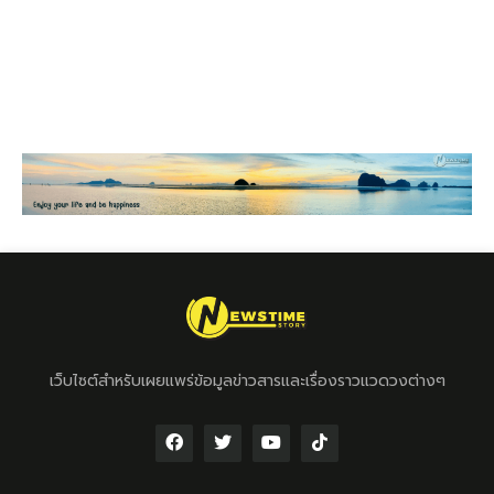
เว็บไซต์สำหรับเผยแพร่ข้อมูลข่าวสารและเรื่องราวแวดวงต่างๆ