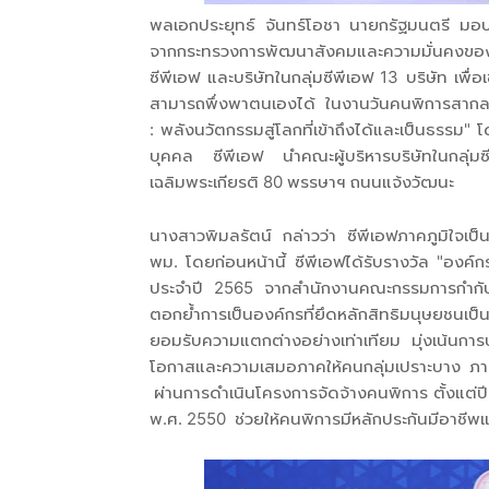
พลเอกประยุทธ์ จันทร์โอชา นายกรัฐมนตรี มอบโ
จากกระทรวงการพัฒนาสังคมและความมั่นคงของมนุ
ซีพีเอฟ และบริษัทในกลุ่มซีพีเอฟ 13 บริษัท เพื่อเช
สามารถพึ่งพาตนเองได้ ในงานวันคนพิการสากล ปี 
: พลังนวัตกรรมสู่โลกที่เข้าถึงได้และเป็นธรรม"
บุคคล ซีพีเอฟ นำคณะผู้บริหารบริษัทในกลุ่
เฉลิมพระเกียรติ 80 พรรษาฯ ถนนแจ้งวัฒนะ
นางสาวพิมลรัตน์ กล่าวว่า ซีพีเอฟภาคภูมิใจเป็น
พม. โดยก่อนหน้านี้ ซีพีเอฟได้รับรางวัล "องค
ประจำปี 2565 จากสำนักงานคณะกรรมการกำกับหลั
ตอกย้ำการเป็นองค์กรที่ยึดหลักสิทธิมนุษยชนเ
ยอมรับความแตกต่างอย่างเท่าเทียม มุ่งเน้นกา
โอกาสและความเสมอภาคให้คนกลุ่มเปราะบาง ภาย
ผ่านการดำเนินโครงการจัดจ้างคนพิการ ตั้งแต่
พ.ศ. 2550 ช่วยให้คนพิการมีหลักประกันมีอาชีพแล