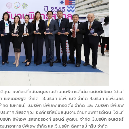
กียรติคุณ องค์กรที่สนับสนุนงานด้านคนพิการดีเด่น ระดับดีเยี่ยม ได้แก่
 เชสเตอร์ฟู้ด จำกัด 3.บริษัท ซี.พี. เมจิ จำกัด 4.บริษัท ซี.พี.เมอร์
ำกัด (มหาชน) 6.บริษัท ซีพีเอฟ เทรดดิ้ง จำกัด และ 7.บริษัท ซีพีเอฟ
ล่ประกาศเกียรติคุณ องค์กรที่สนับสนุนงานด้านคนพิการดีเด่น ได้แก่
.บริษัท ซีพีเอฟ เรสเทอรองท์ แอนด์ ฟู้ดเชน จำกัด 3.บริษัท อินเตอร์
พัฒนาอาหาร ซีพีเอฟ จำกัด และ5.บริษัท ดัคกาลบี้ กรุ๊ป จำกัด