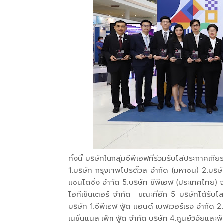
ทั้งนี้ บริษัทในกลุ่มซีพีเอฟที่ร่วมรับโล่ประกาศเ
1.บริษัท กรุงเทพโปรดิ๊วส จำกัด (มหาชน) 2.บริษัท
แชนไดชิ่ง จำกัด 5.บริษัท ซีพีเอฟ (ประเทศไทย) จ
ไอทีเซ็นเตอร์ จำกัด ขณะที่อีก 5 บริษัทได้รับโ
บริษัท 1.ซีพีเอฟ ฟู้ด แอนด์ เบฟเวอร์เรจ จำกัด 2
เนชั่นแนล เพ็ท ฟู้ด จำกัด บริษัท 4.ศูนย์วิจัยและ