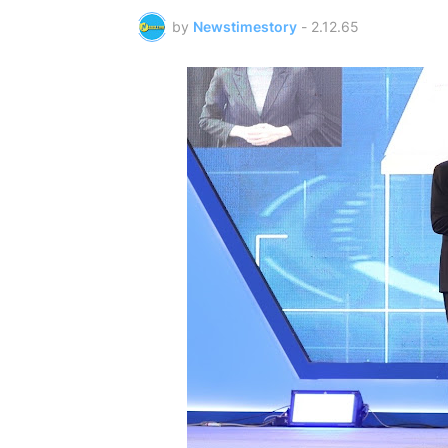
by
Newstimestory
-
2.12.65