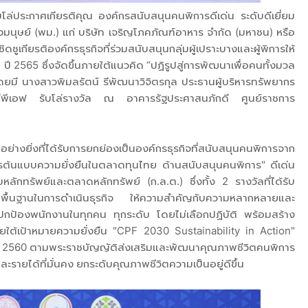
ล่ประกาศเกียรติคุณ องค์กรสนับสนุนคนพิการดีเด่น ระดับดีเยี่ยม
ษย์ (พม.) แก่ บริษัท เจริญโภคภัณฑ์อาหาร จำกัด (มหาชน) หรือ
ิดชูเกียรติองค์กรธุรกิจที่ร่วมสนับสนุนกลุ่มผู้เปราะบางและผู้พิการให้
2565 ซึ่งจัดขึ้นภายใต้แนวคิด “ปฏิรูปสู่การพัฒนาเพื่อคนทั้งมวล
 โดยมี นางสาวพิมลรัตน์ รีพัฒนาวิจิตรกุล ประธานผู้บริหารทรัพยากร
มซีพีเอฟ รับโล่รางวัล ณ อาคารรัฐประศาสนภักดี ศูนย์ราชการ
อย่างยิ่งที่ได้รับการยกย่องเป็นองค์กรธุรกิจที่สนับสนุนคนพิการจาก
์กรต้นแบบความยั่งยืนในตลาดทุนไทย ด้านสนับสนุนคนพิการ" ดีเด่น
กทรัพย์และตลาดหลักทรัพย์ (ก.ล.ต.) ซึ่งทั้ง 2 รางวัลที่ได้รับ
ป็นพื้นฐานในการดำเนินธุรกิจ ให้ความสำคัญกับความหลากหลายและ
รปกป้องพนักงานในทุกคน ทุกระดับ โดยไม่เลือกปฏิบัติ พร้อมสร้าง
ใต้เป้าหมายความยั่งยืน "CPF 2030 Sustainability in Action"
ปี 2560 ตามพระราชบัญญัติส่งเสริมและพัฒนาคุณภาพชีวิตคนพิการ
ะรายได้ที่มั่นคง ยกระดับคุณภาพชีวิตความเป็นอยู่ดีขึ้น