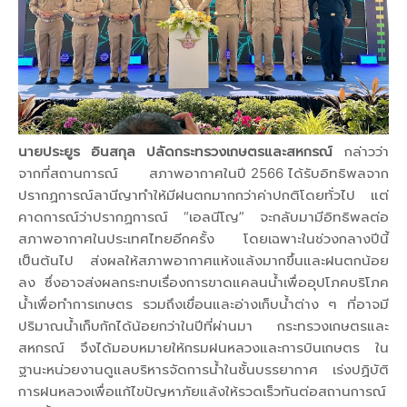
นายประยูร อินสกุล ปลัดกระทรวงเกษตรและสหกรณ์
กล่าวว่า
จากที่สถานการณ์ สภาพอากาศในปี 2566 ได้รับอิทธิพลจาก
ปรากฏการณ์ลานีญาทำให้มีฝนตกมากกว่าค่าปกติโดยทั่วไป แต่
คาดการณ์ว่าปรากฏการณ์ “เอลนีโญ” จะกลับมามีอิทธิพลต่อ
สภาพอากาศในประเทศไทยอีกครั้ง โดยเฉพาะในช่วงกลางปีนี้
เป็นต้นไป ส่งผลให้สภาพอากาศแห้งแล้งมากขึ้นและฝนตกน้อย
ลง ซึ่งอาจส่งผลกระทบเรื่องการขาดแคลนน้ำเพื่ออุปโภคบริโภค
น้ำเพื่อทำการเกษตร รวมถึงเขื่อนและอ่างเก็บน้ำต่าง ๆ ที่อาจมี
ปริมาณน้ำเก็บกักได้น้อยกว่าในปีที่ผ่านมา กระทรวงเกษตรและ
สหกรณ์ จึงได้มอบหมายให้กรมฝนหลวงและการบินเกษตร ใน
ฐานะหน่วยงานดูแลบริหารจัดการน้ำในชั้นบรรยากาศ เร่งปฏิบัติ
การฝนหลวงเพื่อแก้ไขปัญหาภัยแล้งให้รวดเร็วทันต่อสถานการณ์