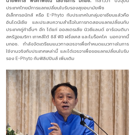
นายพิศาล พงศาพิชณ์ เลขาธิการ มกอช.
กล่าวว่า ปัจจุบัน
ประเทศไทยมีการแลกเปลี่ยนใบรับรองสุขอนามัยพืช
อิเล็กทรอนิกส์ หรือ E-Phyto กับประเทศในกลุ่มอาเซียนแล้วคือ
อินโดนีเซีย และประสบความสำเร็จในการทดสอบแลกเปลี่ยนกับ
ประเทศคู่ค้าอื่นๆ อีก ได้แก่ ออสเตรเลีย นิวซีแลนด์ อาร์เจนตินา
สหรัฐอเมริกา เกาหลีใต้ ชิลี ฟิจิ ฝรั่งเศส และโมร็อคโค นอกจากนี้
มกอช. กำลังจัดเตรียมแนวทางเจรจาเพื่อกำหนดแนวทางในการ
ใช้งานจริงกับประเทศเหล่านี้ และได้เจรจาเพื่อขอแลกเปลี่ยนใบรับ
รอง E-Phyto กับฟิลิปปินส์ เพิ่มเติม