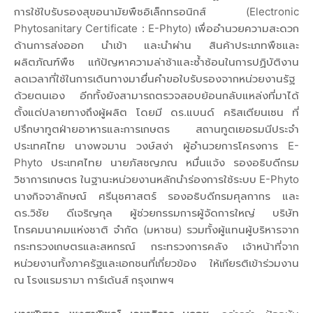
การใช้ใบรับรองสุขอนามัยพืชอิเล็กทรอนิกส์ (Electronic
Phytosanitary Certificate : E-Phyto) เพื่ออำนวยความสะดวก
ด้านการส่งออก นำเข้า และนำผ่าน สินค้าประเภทพืชและ
ผลิตภัณฑ์พืช แก้ปัญหาความล่าช้าและซ้ำซ้อนในการปฏิบัติงาน
ลดเวลาที่ใช้ในการเดินทางมายื่นคำขอใบรับรองจากหน่วยงานรัฐ
ด้วยตนเอง อีกทั้งยังสามารถตรวจสอบย้อนกลับแหล่งที่มาได้
ตั้งแต่ปลายทางถึงผู้ผลิต โดยมี ดร.แบนด์ คริสเตียนเซน ที่
ปรึกษาทูตฝ่ายอาหารและการเกษตร สถานทูตเยอรมนีประจำ
ประเทศไทย นางพจมาน วงษ์สง่า ผู้อำนวยการโครงการ E-
Phyto ประเทศไทย นายภัสชญภณ หมื่นแจ้ง รองอธิบดีกรม
วิชาการเกษตร ในฐานะหน่วยงานหลักนำร่องการใช้ระบบ E-Phyto
นางกิจจาลักษณ์ ศรีนุชศาสตร์ รองอธิบดีกรมศุลกากร และ
ดร.วิชัย ดีเจริญกุล ผู้ช่วยกรรมการผู้จัดการใหญ่ บริษัท
โทรคมนาคมแห่งชาติ จำกัด (มหาชน) รวมทั้งผู้แทนผู้บริหารจาก
กระทรวงเกษตรและสหกรณ์ กระทรวงการคลัง เจ้าหน้าที่จาก
หน่วยงานทั้งภาครัฐและเอกชนที่เกี่ยวข้อง ให้เกียรติเข้าร่วมงาน
ณ โรงแรมรามา การ์เด้นส์ กรุงเทพฯ