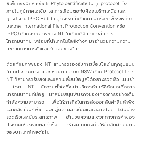
อิเล็กทรอนิกส์ หรือ E-Phyto certificate ในทุก protocol ทั้ง
ภายในภูมิภาคเอเชีย และการเชื่อมต่อกับฝั่งอเมริกาเหนือ และ
ยุโรป ผ่าน IPPC Hub (อนุสัญญาว่าด้วยการอารักขาพืชระหว่าง
ประเทศ-International Plant Protection Convention หรือ
IPPC) ด้วยศักยภาพของ NT ในด้านดิจิทัลและสื่อสาร
โทรคมนาคม พร้อมที่นำเทคโนโลยีต่างๆ มาอำนวยความความ
สะดวกทางการค้าและส่งออกของไทย
ด้วยศักยภาพของ NT สามารถรองรับการเชื่อมโยงในทุกรูปแบบ
ไม่ว่าประเทศต่าง ๆ จะเชื่อมต่อมายัง NSW ด้วย Protocol ใด ๆ
NT ก็สามารถรับส่งและแลกเปลี่ยนข้อมูลได้อย่างรวดเร็ว แม่นยำ
โดย NT มีความตั้งใจที่จะนำบริการด้านดิจิทัลและสื่อสาร
โทรคมนาคมที่มีอยู่ มาสนับสนุนพันธกิจของโครงการอย่างเต็ม
กำลังความสามารถ เพื่อให้ภารกิจในการส่งออกสินค้าสินค้าพืช
และผลิตภัณฑ์พืช ออกสู่ตลาดอาเซียนและตลาดโลก ได้อย่าง
รวดเร็วและมีประสิทธิภาพ อำนวยความสะดวกทางการค้าของ
ประเทศให้ประสบผลสำเร็จ สร้างความยั่งยืนให้กับสินค้าเกษตร
ของประเทศไทยต่อไป