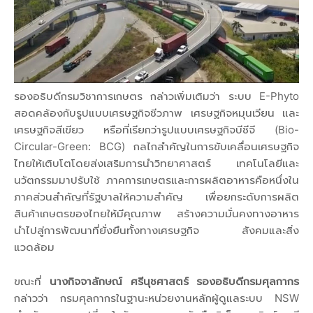
รองอธิบดีกรมวิชาการเกษตร กล่าวเพิ่มเติมว่า ระบบ E-Phyto
สอดคล้องกับรูปแบบเศรษฐกิจชีวภาพ เศรษฐกิจหมุนเวียน และ
เศรษฐกิจสีเขียว หรือที่เรียกว่ารูปแบบเศรษฐกิจบีซีจี (Bio-
Circular-Green: BCG) กลไกสำคัญในการขับเคลื่อนเศรษฐกิจ
ไทยให้เติบโตโดยส่งเสริมการนำวิทยาศาสตร์ เทคโนโลยีและ
นวัตกรรมมาปรับใช้ ภาคการเกษตรและการผลิตอาหารคือหนึ่งใน
ภาคส่วนสำคัญที่รัฐบาลให้ความสำคัญ เพื่อยกระดับการผลิต
สินค้าเกษตรของไทยให้มีคุณภาพ สร้างความมั่นคงทางอาหาร
นำไปสู่การพัฒนาที่ยั่งยืนทั้งทางเศรษฐกิจ สังคมและสิ่ง
แวดล้อม
ขณะที่
นางกิจจาลักษณ์ ศรีนุชศาสตร์ รองอธิบดีกรมศุลกากร
กล่าวว่า กรมศุลกากรในฐานะหน่วยงานหลักผู้ดูแลระบบ NSW