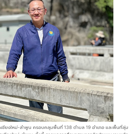
ดเชียงใหม่-ลำพูน ครอบคลุมพื้นที่ 138 ตำบล 19 อำเภอ และพื้นที่ลุ่ม