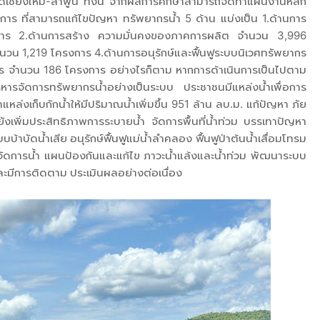
งหวัดเชียงใหม่-ลำพูน ทั้งนี้ จากผลการศึกษาสามารถจัดท้าแผนงานหลัก
ร ที่สามารถแก้ไขปัญหา ทรัพยากรน้ำ 5 ด้าน แบ่งเป็น 1.ด้านการ
การ 2.ด้านการสร้าง ความมั่นคงของภาคการผลิต จำนวน 3,996
นวน 1,219 โครงการ 4.ด้านการอนุรักษ์และฟื้นฟูระบบนิเวศทรัพยากร
ร จำนวน 186 โครงการ อย่างไรก็ตาม หากการด้าเนินการเป็นไปตาม
ิหารจัดการทรัพยากรน้ำอย่างเป็นระบบ ประชาชนมีแหล่งน้ำเพื่อการ
่งเก็บกักน้ำให้มีปริมาณน้ำเพิ่มขึ้น 951 ล้าน ลบ.ม. แก้ปัญหา ภัย
ยังเพิ่มประสิทธิภาพการระบายน้ำ จัดการพื้นที่น้ำท่วม บรรเทาปัญหา
บบ้าบัดน้ำเสีย อนุรักษ์ฟื้นฟูแม่น้ำลำคลอง ฟื้นฟูป่าต้นน้ำเสื่อมโทรม
ดการน้ำ แผนป้องกันและแก้ไข ภาวะน้ำแล้งและน้ำท่วม พัฒนาระบบ
และมีการติดตาม ประเมินผลอย่างต่อเนื่อง