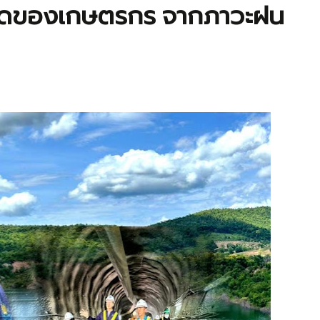
งรอดของเกษตรกร จากภาวะฝน