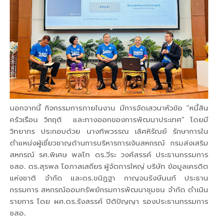
นอกจากนี้ กิจกรรมการภายในงาน มีการจัดเสวนาหัวข้อ “หนี้สิน
ครัวเรือน วิกฤติ และทางออกของการพัฒนาประเทศ” โดยมี
วิทยากร ประกอบด้วย นางทิพวรรณ เลิศหิรัณย์ รักษาการใน
ตำแหน่งผู้เชี่ยวชาญด้านการบริหารการเงินสหกรณ์ กรมส่งเสริม
สหกรณ์ รศ.พิเศษ พลโท ดร.วีระ วงศ์สรรค์ ประธานกรรมการ
ชสอ. ดร.สุรพล โอภาสเสถียร ผู้จัดการใหญ่ บริษัท ข้อมูลเครดิต
แห่งชาติ จำกัด และดร.ขนิฏฐา กาญจนรังษีนนท์ ประธาน
กรรมการ สหกรณ์ออมทรัพย์กรมการพัฒนาชุมชน จำกัด ดำเนิน
รายการ โดย ผศ.ดร.รังสรรค์ ปิติปัญญา รองประธานกรรมการ
ชสอ.