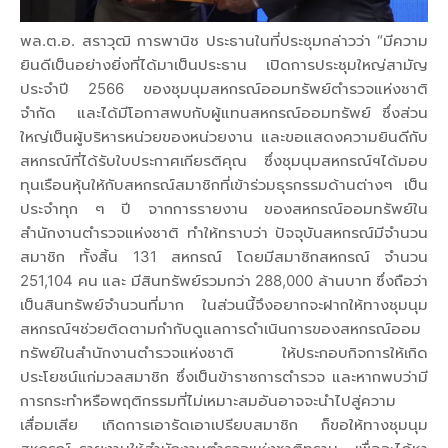
พล.ต.อ. สราวุฒิ การพานิช ประธานในที่ประชุมกล่าวว่า “มีความ
ยินดีเป็นอย่างยิ่งที่ได้มาเป็นประธาน เปิดการประชุมใหญ่สามัญ
ประจำปี 2566 ของชุมนุมสหกรณ์ออมทรัพย์ตำรวจแห่งชาติ
จำกัด และได้มีโอกาสพบกับผู้แทนสหกรณ์ออมทรัพย์ ซึ่งส่วน
ใหญ่เป็นผู้บริหารหน่วยของหน่วยงาน และขอแสดงความยินดีกับ
สหกรณ์ที่ได้รับใบประกาศเกียรติคุณ ซึ่งชุมนุมสหกรณ์ฯได้มอบ
ทุนเรือนหุ้นให้กับสหกรณ์สมาชิกที่เข้าร่วมธุรกรรมด้านต่างๆ เป็น
ประจำทุก ๆ ปี จากการรายงาน ของสหกรณ์ออมทรัพย์ใน
สำนักงานตำรวจแห่งชาติ ทำให้ทราบว่า ปัจจุบันสหกรณ์มีจำนวน
สมาชิก ทั้งสิ้น 131 สหกรณ์ โดยมีสมาชิกสหกรณ์ จำนวน
251,104 คน และ มีสินทรัพย์รวมกว่า 288,000 ล้านบาท ซึ่งถือว่า
เป็นสินทรัพย์จำนวนที่มาก ในส่วนนี้จึงอยากจะฝากให้ทางชุมนุม
สหกรณ์ฯช่วยติดตามกำกับดูแลการดำเนินการของสหกรณ์ออม
ทรัพย์ในสำนักงานตำรวจแห่งชาติ ให้ประกอบกิจการให้เกิด
ประโยชน์แก่มวลสมาชิก ซึ่งเป็นข้าราชการตำรวจ และหากพบว่ามี
การกระทำหรือพฤติกรรมที่ไม่เหมาะสมอันอาจจะนำไปสู่ความ
เสื่อมเสีย เกิดการเอารัดเอาเปรียบสมาชิก ก็ขอให้ทางชุมนุม