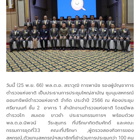
วันนี้ (25 พ.ย. 66) พล.ต.อ. สราวุฒิ การพานิช รองผู้บัญชาการ
ตำรวจแห่งชาติ เป็นประธานการประชุมใหญ่สามัญ ชุมนุมสหกรณ์
ออมทรัพย์ตำรวจแห่งชาติ จำกัด ประจำปี 2566 ณ ห้องประชุม
ศรียานนท์ ชั้น 2 อาคาร 1 สำนักงานตำรวจแห่งชาติ โดยมีพล
ตำรวจโท สมเดช ขาวขำ ประธานกรรมการฯ พร้อมด้วย
พล.ต.อ.นิพจน์ วีระสุนทร ที่ปรึกษากิตติมศักดิ์ และคณะ
กรรมการชุดที่33 คณะที่ปรึกษา ,ผู้ตรวจสองกิจการของ
สหกรณ์,ตัวแทนสหกรณ์ฯสมาชิกที่เข้าร่วมการประชุมกว่า 100 คน