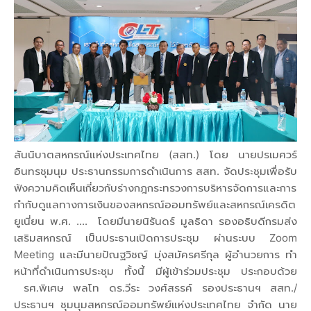
สันนิบาตสหกรณ์แห่งประเทศไทย (สสท.) โดย นายปรเมศวร์
อินทรชุมนุม ประธานกรรมการดำเนินการ สสท. จัดประชุมเพื่อรับ
ฟังความคิดเห็นเกี่ยวกับร่างกฎกระทรวงการบริหารจัดการและการ
กำกับดูแลทางการเงินของสหกรณ์ออมทรัพย์และสหกรณ์เครดิต
ยูเนี่ยน พ.ศ. .... โดยมีนายนิรันดร์ มูลธิดา รองอธิบดีกรมส่ง
เสริมสหกรณ์ เป็นประธานเปิดการประชุม ผ่านระบบ Zoom
Meeting และมีนายปัณฐวิชญ์ มุ่งสมัครศรีกุล ผู้อำนวยการ ทำ
หน้าที่ดำเนินการประชุม ทั้งนี้ มีผู้เข้าร่วมประชุม ประกอบด้วย
รศ.พิเศษ พลโท ดร.วีระ วงศ์สรรค์ รองประธานฯ สสท./
ประธานฯ ชุมนุมสหกรณ์ออมทรัพย์แห่งประเทศไทย จำกัด นาย