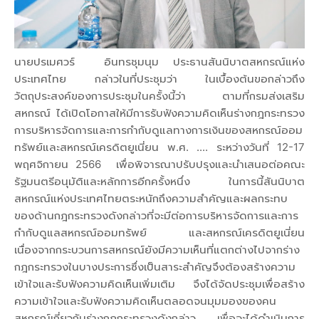
นายปรเมศวร์ อินทรชุมนุม ประธานสันนิบาตสหกรณ์แห่ง
ประเทศไทย กล่าวในที่ประชุมว่า ในเบื้องต้นขอกล่าวถึง
วัตถุประสงค์ของการประชุมในครั้งนี้ว่า ตามที่กรมส่งเสริม
สหกรณ์ ได้เปิดโอกาสให้มีการรับฟังความคิดเห็นร่างกฎกระทรวง
การบริหารจัดการและการกำกับดูแลทางการเงินของสหกรณ์ออม
ทรัพย์และสหกรณ์เครดิตยูเนี่ยน พ.ศ. .... ระหว่างวันที่ 12-17
พฤศจิกายน 2566 เพื่อพิจารณาปรับปรุงและนำเสนอต่อคณะ
รัฐมนตรีอนุมัติและหลักการอีกครั้งหนึ่ง ในการนี้สันนิบาต
สหกรณ์แห่งประเทศไทยตระหนักถึงความสำคัญและผลกระทบ
ของด้านกฎกระทรวงดังกล่าวที่จะมีต่อการบริหารจัดการและการ
กำกับดูแลสหกรณ์ออมทรัพย์ และสหกรณ์เครดิตยูเนี่ยน
เนื่องจากกระบวนการสหกรณ์ยังมีความเห็นที่แตกต่างไปจากร่าง
กฎกระทรวงในบางประการซึ่งเป็นสาระสำคัญจึงต้องสร้างความ
เข้าใจและรับฟังความคิดเห็นเพิ่มเติม จึงได้จัดประชุมเพื่อสร้าง
ความเข้าใจและรับฟังความคิดเห็นตลอดจนมุมมองของคน
สหกรณ์เกี่ยวกับร่างกฎกระทรวงดังกล่าว เพื่อจะได้ดำเนินการ