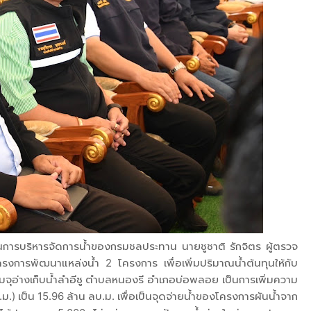
การบริหารจัดการน้ำของกรมชลประทาน นายชูชาติ รักจิตร ผู้ตรวจ
การพัฒนาแหล่งน้ำ 2 โครงการ เพื่อเพิ่มปริมาณน้ำต้นทุนให้กับ
ามจุอ่างเก็บน้ำลำอีซู ตำบลหนองรี อำเภอบ่อพลอย เป็นการเพิ่มความ
.ม.) เป็น 15.96 ล้าน ลบ.ม. เพื่อเป็นจุดจ่ายน้ำของโครงการผันน้ำจาก