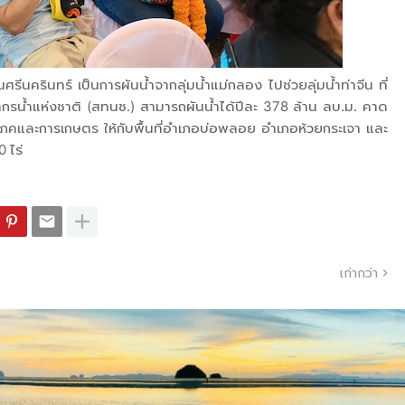
รีนครินทร์ เป็นการผันน้ำจากลุ่มน้ำแม่กลอง ไปช่วยลุ่มน้ำท่าจีน ที่
รน้ำแห่งชาติ (สทนช.) สามารถผันน้ำได้ปีละ 378 ล้าน ลบ.ม. คาด
ริโภคและการเกษตร ให้กับพื้นที่อำเภอบ่อพลอย อำเภอห้วยกระเจา และ
 ไร่
เก่ากว่า