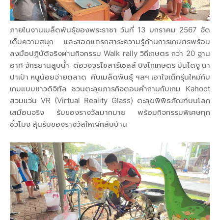
ภายในงานเมล็ดพันธุ์ของพระราชา วันที่ 13 มกราคม 2567 จัด
เต็มความสนุก และสอดแทรกสาระความรู้ด้านการเกษตรพร้อม
ลงมือปฏิบัติจริงผ่านกิจกรรม Walk rally วิถีเกษตร กว่า 20 ฐาน
อาทิ จักรยานสูบน้ำ ต่อวงจรโซลาร์เซลล์ บิงโกเกษตร บันไดงู นา
ปาเป้า หนูน้อยจ่ายตลาด คีบเมล็ดพันธุ์ ฯลฯ เอาใจเด็กรุ่นใหม่กับ
เกมแบบชาวดิจิทัล ชวนตะลุยภารกิจตอบคำถามกับเกม Kahoot
สวมแว่น VR (Virtual Reality Glass) ตะลุยพิพิธภัณฑ์บนโลก
เสมือนจริง รับของรางวัลมากมาย พร้อมกิจกรรมพิเศษทุก
ชั่วโมง ลุ้นรับของรางวัลใหญ่กลับบ้าน