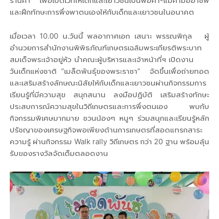
ร้านค้า เพื่อเปิดเวทีให้เด็กและเยาวชนเป็นพ่อค้า-แม่ค้ามืออาชีพ
และฝึกทักษะการพึ่งพาตนเองให้กับเด็กและเยาวชนในอนาคต
เมื่อเวลา 10.00 น.วันนี้ พลอากาศเอก เสนาะ พรรณพิกุล ผู้
อำนวยการสำนักงานพิพิธภัณฑ์เกษตรเฉลิมพระเกียรติพระบาท
สมเด็จพระเจ้าอยู่หัว นำคณะผู้บริหารและเจ้าหน้าที่ฯ เปิดงาน
วันเด็กแห่งชาติ “เมล็ดพันธุ์ของพระราชา” จัดขึ้นเพื่อถ่ายทอด
และเสริมสร้างลักษณะนิสัยให้กับเด็กและเยาวชนผ่านกิจกรรมการ
เรียนรู้ที่มีความสุข สนุกสนาน ลงมือปฏิบัติ เสริมสร้างทักษะ
ประสบการณ์ความสุขในวิถีเกษตรและการพึ่งตนเอง พบกับ
กิจกรรมพิเศษมากมาย ชวนน้องๆ หนูๆ ร่วมสนุกและเรียนรู้หลัก
ปรัชญาของเศรษฐกิจพอเพียงด้านการเกษตรที่สอดแทรกสาระ
ความรู้ ผ่านกิจกรรม Walk rally วิถีเกษตร กว่า 20 ฐาน พร้อมลุ้น
รับของรางวัลจัดเต็มตลอดงาน