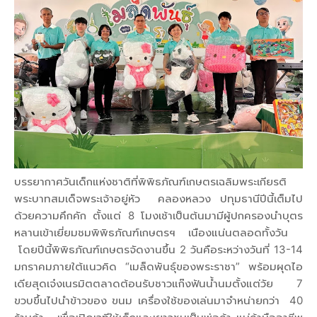
บรรยากาศวันเด็กแห่งชาติที่พิพิธภัณฑ์เกษตรเฉลิมพระเกียรติ
พระบาทสมเด็จพระเจ้าอยู่หัว คลองหลวง ปทุมธานีปีนี้เต็มไป
ด้วยความคึกคัก ตั้งแต่ 8 โมงเช้าเป็นต้นมามีผู้ปกครองนำบุตร
หลานเข้าเยี่ยมชมพิพิธภัณฑ์เกษตรฯ เนืองแน่นตลอดทั้งวัน
โดยปีนี้พิพิธภัณฑ์เกษตรจัดงานขึ้น 2 วันคือระหว่างวันที่ 13-14
มกราคมภายใต้แนวคิด “เมล็ดพันธุ์ของพระราชา” พร้อมผุดไอ
เดียสุดเจ๋งเนรมิตตลาดต้อนรับชาวแก๊งฟันน้ำนมตั้งแต่วัย 7
ขวบขึ้นไปนำข้าวของ ขนม เครื่องใช้ของเล่นมาจำหน่ายกว่า 40