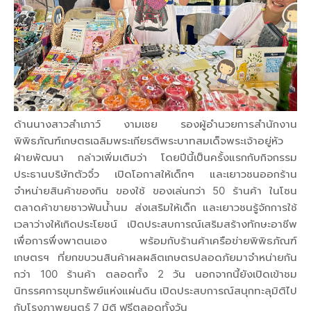
ด้านนางสาวสำเภาว์ งามเชย รองผู้อำนวยการสำนักงาน
พิพิธภัณฑ์เกษตรเฉลิมพระเกียรติพระบาทสมเด็จพระเจ้าอยู่หัว
ฝ่ายพัฒนา กล่าวเพิ่มเติมว่า โดยปีนี้เป็นครั้งแรกกับกิจกรรม
ประธานบริษัทตัวจิ๋ว เปิดโอกาสให้เด็กๆ และเยาวชนออกร้าน
จำหน่ายสินค้าของกิน ของใช้ ของเล่นกว่า 50 ร้านค้า ในโซน
ตลาดค้าขายชาวฟันน้ำนม ส่งเสริมให้เด็ก และเยาวชนรู้จักการใช้
เวลาว่างให้เกิดประโยชน์ เปิดประสบการณ์เสริมสร้างทักษะอาชีพ
เพื่อการพึ่งพาตนเอง พร้อมกับร้านค้าเครือข่ายพิพิธภัณฑ์
เกษตรฯ ที่ยกขบวนสินค้าผลผลิตเกษตรปลอดภัยมาจำหน่ายกัน
กว่า 100 ร้านค้า ตลอดทั้ง 2 วัน นอกจากนี้ยังเปิดเข้าชม
นิทรรศการขุมทรัพย์แห่งแผ่นดิน เปิดประสบการณ์สนุกทะลุมิติไป
กับโรงภาพยนตร์ 7 มิติ ฟรีตลอดทั้งวัน