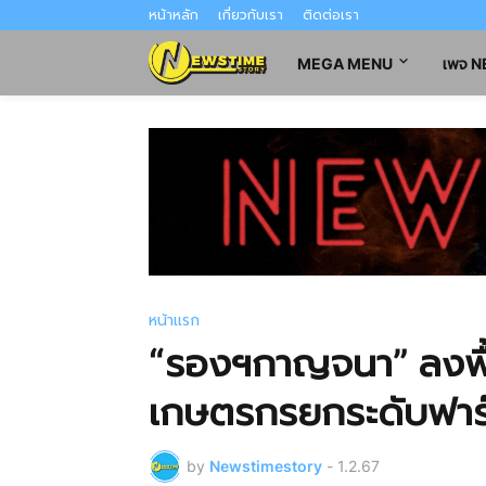
หน้าหลัก
เกี่ยวกับเรา
ติดต่อเรา
MEGA MENU
เพจ 
หน้าแรก
“รองฯกาญจนา” ลงพื้
เกษตรกรยกระดับฟาร์ม
by
Newstimestory
-
1.2.67