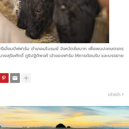
รีเมี่ยมบีฟฟาร์ม อำเภอมโนรมย์ จังหวัดชัยนาท เพื่อพบปะเกษตรกร
ุริยศักดิ์ ภูธิปฐิติพงศ์ เจ้าของฟาร์ม ให้การต้อนรับ และบรรยาย
เก่ากว่า