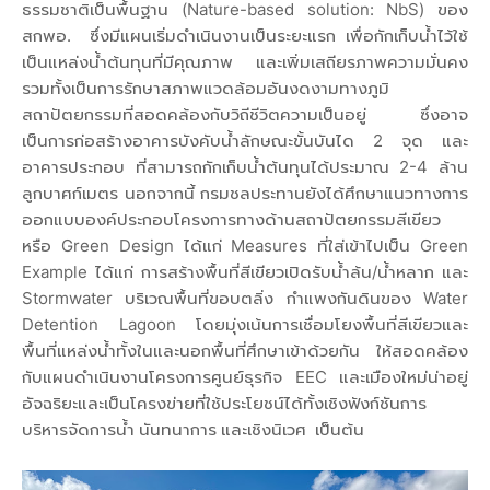
ธรรมชาติเป็นพื้นฐาน (Nature-based solution: NbS) ของ
สกพอ. ซึ่งมีแผนเริ่มดำเนินงานเป็นระยะแรก เพื่อกักเก็บน้ำไว้ใช้
เป็นแหล่งน้ำต้นทุนที่มีคุณภาพ และเพิ่มเสถียรภาพความมั่นคง
รวมทั้งเป็นการรักษาสภาพแวดล้อมอันงดงามทางภูมิ
สถาปัตยกรรมที่สอดคล้องกับวิถีชีวิตความเป็นอยู่ ซึ่งอาจ
เป็นการก่อสร้างอาคารบังคับน้ำลักษณะขั้นบันได 2 จุด และ
อาคารประกอบ ที่สามารถกักเก็บน้ำต้นทุนได้ประมาณ 2-4 ล้าน
ลูกบาศก์เมตร นอกจากนี้ กรมชลประทานยังได้ศึกษาแนวทางการ
ออกแบบองค์ประกอบโครงการทางด้านสถาปัตยกรรมสีเขียว
หรือ Green Design ได้แก่ Measures ที่ใส่เข้าไปเป็น Green
Example ได้แก่ การสร้างพื้นที่สีเขียวเปิดรับน้ำล้น/น้ำหลาก และ
Stormwater บริเวณพื้นที่ขอบตลิ่ง กำแพงกันดินของ Water
Detention Lagoon โดยมุ่งเน้นการเชื่อมโยงพื้นที่สีเขียวและ
พื้นที่แหล่งน้ำทั้งในและนอกพื้นที่ศึกษาเข้าด้วยกัน ให้สอดคล้อง
กับแผนดำเนินงานโครงการศูนย์ธุรกิจ EEC และเมืองใหม่น่าอยู่
อัจฉริยะและเป็นโครงข่ายที่ใช้ประโยชน์ได้ทั้งเชิงฟังก์ชันการ
บริหารจัดการน้ำ นันทนาการ และเชิงนิเวศ เป็นต้น