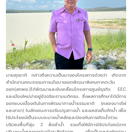
นายสุรชาติ กล่าวถึงความเป็นมาของโครงการด้วยว่า เกิดจาก
สำนักงานคณะกรรมการนโยบายเขตพัฒนาพิเศษภาคตะวัน
ออก(สกพอ.)ได้พัฒนาและขับเคลื่อนโครงการศูนย์ธุรกิจ EEC
และเมืองใหม่น่าอยู่อัจฉริยะตามมติครม. ซึ่งผลการศึกษาได้มีการ
ออกแบบเบื้องต้นในการพัฒนาทางน้ำธรรมชาติ (คลองบางไผ่
และสาขา) ในลักษณะการปรับปรุงทางน้ำ และแหล่งเก็บกักน้ำ เพื่อ
ใช้ประโยชน์เป็นระบบระบายน้ำหลักและป้องกันการเกิดน้ำท่วม
บริเวณพื้นที่ลุ่ม 2 ฝั่งลำน้ำ รวมทั้งให้มีการใช้ประโยชน์จาก
ปริมาณน้ำหลากอย่างมีประสิทธิภาพ เพื่อเป็นแหล่งพักผ่อน