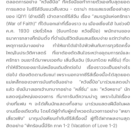
ตลอดการอย่าง “หวังอี้ป๋อ” ที่ครั้งนี้ขอท้าทายตัวเองกับสุดยอด
การแสดง ในซีรีส์จีนแนวสืบสวน - ดราม่า กระแสแรงเรื่องล่าสุด
ของ iQIYI (อ้ายฉีอี้) เจ้าตลาดซีรีส์จีน เรื่อง “สมรภูมิแห่งศรัทธา
(War of Faith)” ที่ได้บอกเล่าที่เรื่องราว ณ เมืองเซี่ยงไฮ้ ในช่วงปี
ค.ศ. 1930 เว่ยรั่วไหล (รับบทโดย หวังอี้ป๋อ) พนักงานของ
ธนาคารกลางก๊กมินตั๋ง ที่ดำเนินชีวิตอันแสนเรียบง่าย แต่ทว่าเกิด
เหตุการณ์บางอย่าง ทำให้เขาได้เข้าไปพัวพันกับการทุจริตครั้ง
ใหญ่ในประวัติศาสตร์ ที่เขาต้องตัดสินใจระหว่างอุดมการณ์และ
ศรัทธา จนเขาได้มาพบเจอกับ เสิ่นจิ้นเจิน (รับบทโดย หลี่ชิ่น) ที่จะ
ทำให้ชีวิตของเขาไม่เหมือนเดิมอีกต่อไป เรื่องราวจะเป็นอย่างไร
ต่อไป ต้องติดตามรับชม! เพราะนอกจากซีรีส์เรื่องนี้จะได้สุดยอด
แม่เหล็กของวงการบันเทิงจีนอย่าง “หวังอี้ป๋อ”มาร่วมแสดงนำ
แล้ว ยังมีนางเอกเจ้าบทบาทอย่าง “หลี่ชิ่น” และ “หวังหยาง” นัก
แสดงรุ่นใหญ่ของวงการ ที่มาการันตีความน่าดู เพราะไม่ใช่เรื่อง
ง่ายที่แฟน ๆ จะได้เห็นนักแสดงทั้งสาม มาร่วมแสดงฝีมือในผล
งานเรื่องเดียวกัน โดยได้ผู้กำกับผู้คร่ำหวอดในวงการอย่าง “เหยา
เสี่ยวเฟิง” มากุมบังเหียนกำกับซีรีส์เรื่องนี้ ผู้ที่ได้ฝากผลงานสุด
ฮิตอย่าง “พักร้อนนี้มีรัก ภาค 1-2 (Vacation of Love 1-2)