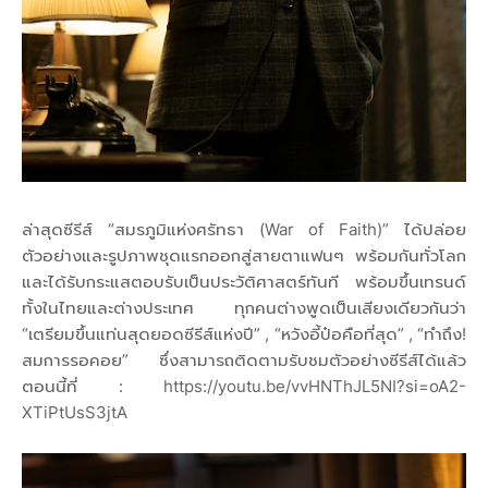
ล่าสุดซีรีส์ “สมรภูมิแห่งศรัทธา (War of Faith)” ได้ปล่อย
ตัวอย่างและรูปภาพชุดแรกออกสู่สายตาแฟนๆ พร้อมกันทั่วโลก
และได้รับกระแสตอบรับเป็นประวัติศาสตร์ทันที พร้อมขึ้นเทรนด์
ทั้งในไทยและต่างประเทศ ทุกคนต่างพูดเป็นเสียงเดียวกันว่า
“เตรียมขึ้นแท่นสุดยอดซีรีส์แห่งปี” , “หวังอี้ป๋อคือที่สุด” , “ทำถึง!
สมการรอคอย” ซึ่งสามารถติดตามรับชมตัวอย่างซีรีส์ได้แล้ว
ตอนนี้ที่ : https://youtu.be/vvHNThJL5NI?si=oA2-
XTiPtUsS3jtA