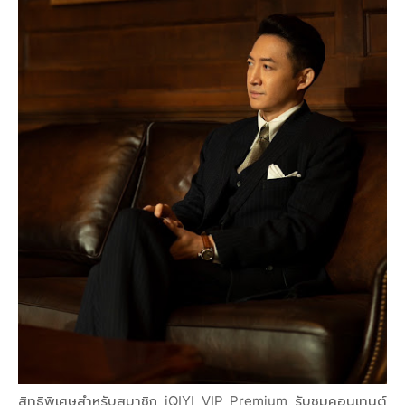
สิทธิพิเศษสำหรับสมาชิก iQIYI VIP Premium รับชมคอนเทนต์