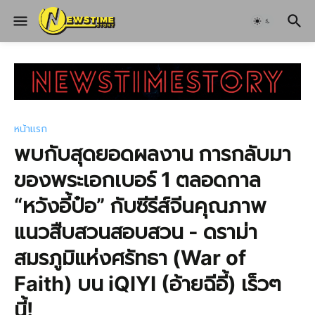
หน้าแรก
พบกับสุดยอดผลงาน การกลับมา
ของพระเอกเบอร์ 1 ตลอดกาล
“หวังอี้ป๋อ” กับซีรีส์จีนคุณภาพ
แนวสืบสวนสอบสวน - ดราม่า
สมรภูมิแห่งศรัทธา (War of
Faith) บน iQIYI (อ้ายฉีอี้) เร็วๆ
นี้!