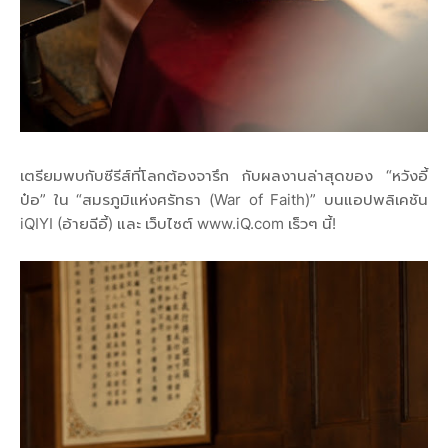
เตรียมพบกับซีรีส์ที่โลกต้องจารึก กับผลงานล่าสุดของ “หวังอี้
ป๋อ” ใน “สมรภูมิแห่งศรัทธา (War of Faith)” บนแอปพลิเคชัน
iQIYI (อ้ายฉีอี้) และ เว็บไซต์ www.iQ.com เร็วๆ นี้!