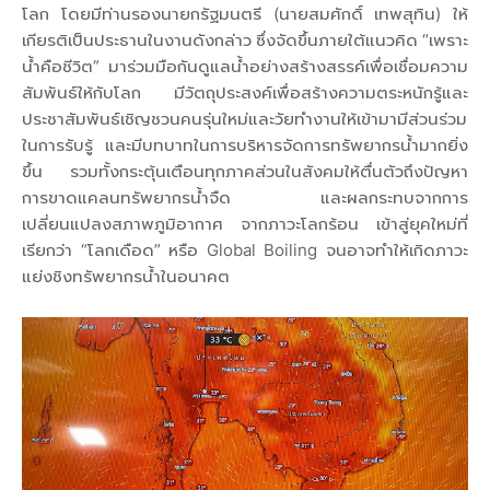
โลก โดยมีท่านรองนายกรัฐมนตรี (นายสมศักดิ์ เทพสุทิน) ให้
เกียรติเป็นประธานในงานดังกล่าว ซึ่งจัดขึ้นภายใต้แนวคิด “เพราะ
น้ำคือชีวิต” มาร่วมมือกันดูแลน้ำอย่างสร้างสรรค์เพื่อเชื่อมความ
สัมพันธ์ให้กับโลก มีวัตถุประสงค์เพื่อสร้างความตระหนักรู้และ
ประชาสัมพันธ์เชิญชวนคนรุ่นใหม่และวัยทำงานให้เข้ามามีส่วนร่วม
ในการรับรู้ และมีบทบาทในการบริหารจัดการทรัพยากรน้ำมากยิ่ง
ขึ้น รวมทั้งกระตุ้นเตือนทุกภาคส่วนในสังคมให้ตื่นตัวถึงปัญหา
การขาดแคลนทรัพยากรน้ำจืด และผลกระทบจากการ
เปลี่ยนแปลงสภาพภูมิอากาศ จากภาวะโลกร้อน เข้าสู่ยุคใหม่ที่
เรียกว่า “โลกเดือด” หรือ Global Boiling จนอาจทำให้เกิดภาวะ
แย่งชิงทรัพยากรน้ำในอนาคต