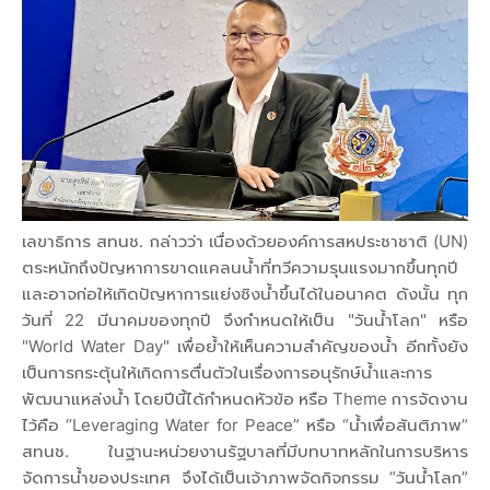
เลขาธิการ สทนช. กล่าวว่า เนื่องด้วยองค์การสหประชาชาติ (UN)
ตระหนักถึงปัญหาการขาดแคลนน้ำที่ทวีความรุนแรงมากขึ้นทุกปี
และอาจก่อให้เกิดปัญหาการแย่งชิงน้ำขึ้นได้ในอนาคต ดังนั้น ทุก
วันที่ 22 มีนาคมของทุกปี จึงกำหนดให้เป็น "วันน้ำโลก" หรือ
"World Water Day" เพื่อย้ำให้เห็นความสำคัญของน้ำ อีกทั้งยัง
เป็นการกระตุ้นให้เกิดการตื่นตัวในเรื่องการอนุรักษ์น้ำและการ
พัฒนาแหล่งน้ำ โดยปีนี้ได้กำหนดหัวข้อ หรือ Theme การจัดงาน
ไว้คือ “Leveraging Water for Peace” หรือ “น้ำเพื่อสันติภาพ”
สทนช. ในฐานะหน่วยงานรัฐบาลที่มีบทบาทหลักในการบริหาร
จัดการน้ำของประเทศ จึงได้เป็นเจ้าภาพจัดกิจกรรม “วันน้ำโลก”