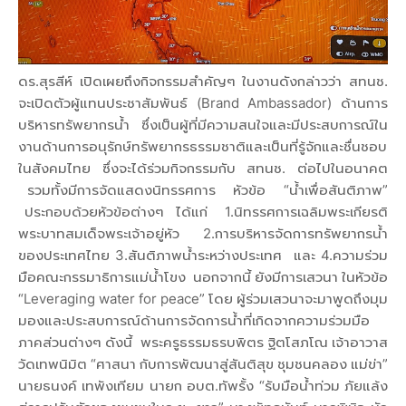
ดร.สุรสีห์ เปิดเผยถึงกิจกรรมสำคัญๆ ในงานดังกล่าวว่า สทนช.
จะเปิดตัวผู้แทนประชาสัมพันธ์ (Brand Ambassador) ด้านการ
บริหารทรัพยากรน้ำ ซึ่งเป็นผู้ที่มีความสนใจและมีประสบการณ์ใน
งานด้านการอนุรักษ์ทรัพยากรธรรมชาติและเป็นที่รู้จักและชื่นชอบ
ในสังคมไทย ซึ่งจะได้ร่วมกิจกรรมกับ สทนช. ต่อไปในอนาคต
รวมทั้งมีการจัดแสดงนิทรรศการ หัวข้อ “น้ำเพื่อสันติภาพ”
ประกอบด้วยหัวข้อต่างๆ ได้แก่ 1.นิทรรศการเฉลิมพระเกียรติ
พระบาทสมเด็จพระเจ้าอยู่หัว 2.การบริหารจัดการทรัพยากรน้ำ
ของประเทศไทย 3.สันติภาพน้ำระหว่างประเทศ และ 4.ความร่วม
มือคณะกรรมาธิการแม่น้ำโขง นอกจากนี้ ยังมีการเสวนา ในหัวข้อ
“Leveraging water for peace” โดย ผู้ร่วมเสวนาจะมาพูดถึงมุม
มองและประสบการณ์ด้านการจัดการน้ำที่เกิดจากความร่วมมือ
ภาคส่วนต่างๆ ดังนี้ พระครูธรรมธรบพิตร ฐิตโสภโณ เจ้าอาวาส
วัดเทพนิมิต “ศาสนา กับการพัฒนาสู่สันติสุข ชุมชนคลอง แม่ข่า”
นายธนงค์ เทพังเทียม นายก อบต.ทัพรั้ง “รับมือน้ำท่วม ภัยแล้ง