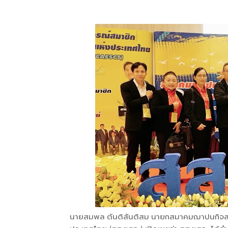
นายสมพล ตันติสันติสม นายกสมาคมฌาปนกิจสง