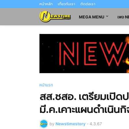
หน้าหลัก
เกี่ยวกับเรา
ติดต่อเรา
MEGA MENU
เพจ 
หน้าแรก
สส.ชสอ. เตรียมเปิด
มี.ค.เคาะแผนดำเนินก
by
Newstimestory
-
4.3.67