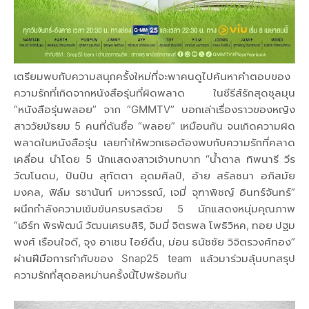
เตรียมพบกับความสนุกครั้งใหม่ที่จะพาคนดูไปค้นหาคำตอบของ
ความรักที่เกิดจากหนังสือรุ่นที่ผิดพลาด ในซีรีส์รักสุดชุลมุน
“หนังสือรุ่นพลอย” จาก “GMMTV” บอกเล่าเรื่องราวของหญิง
สาววัยมัธยม 5 คนที่ดันชื่อ “พลอย” เหมือนกัน จนเกิดความผิด
พลาดในหนังสือรุ่น เลยทำให้พวกเธอต้องพบกับความรักที่คลาด
เคลื่อน นำโดย 5 นักแสดงสาวเจ้าบทบาท “น้ำตาล ทิพนารี วีร
วัฒโนดม, ปันปัน สุทัตตา อุดมศิลป์, อ้าย สรัลชนา อภิสมัย
มงคล, ฟิล์ม รชานันท์ มหาวรรณ์, เจมี่ จุฑาพิชญ์ อินทร์จันทร์”
ผนึกกำลังความเข้มข้นครบรสด้วย 5 นักแสดงหนุ่มคุณภาพ
“เอิร์ท พิรพัฒน์ วัฒนเศรษสิริ, จิมมี่ จิตรพล โพธิวิหค, ทอย ปฐม
พงศ์ เรือนใจดี, จุง อาเชน ไอย์ดึน, ม่อน ธนัชชัย วิจิตรวงศ์ทอง”
ผ่านฝีมือการกำกับของ Snap25 team แล้วมาร่วมลุ้นบทสรุป
ความรักที่สุดอลหม่านครั้งนี้ไปพร้อมกัน