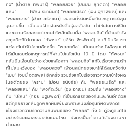
กิจ" (น้ำตาล ทิพนารี) "พลอยสวย" (ปันปัน สุทัตตา) "พลอย
แสบ" (ฟิล์ม รชานันท์) "พลอยเนิร์ด" (เจมี่ จุฑาพิชญ์) และ
"พลอยจาง" (อ้าย สรัลชนา) จนกระทั่งวันหนึ่งเกิดเหตุการณ์สุด
วุ่นวายขึ้น เมื่อเบอร์โทรในหนังสือรุ่นสลับกัน ทำให้เส้นทางชีวิต
และความรักของแต่ละคนได้พลิกผัน เมื่อ "พลอยกิจ" ที่บ้านกําลัง
จะถูกยึดก็ได้มาเจอ "ทัพชนะ" (เอิร์ท พิรพัฒน์) คนที่เป็นรักแรก
แต่จบกันได้ไม่สวยอีกครั้ง "พลอยกิจ" เป็นคนทำหนังสือรุ่นแต่
ได้เมินเฉยต่อเหตุการณ์ที่ผ่านไปแล้วเป็น 10 ปี โดย "ทัพชนะ"
กลับยื่นเงื่อนไขว่าจะช่วยเหลือหาก "พลอยกิจ" แก้ไขเรื่องความรัก
ที่ไม่สมหวังของ "พลอยสวย" เพื่อนสนิทของเขาให้ได้สมหวังกับ
"เมฆ" (จิมมี่ จิตรพล) อีกครั้ง รวมถึงแก้ไขเรื่องราวความเข้าใจผิด
ในอดีตของ "คราม" (ม่อน ธนัชชัย) กับ "พลอยเนิร์ด" และ
"พลอยแสบ" กับ "พงศ์ตะวัน" (จุง อาเชน) รวมถึง "พลอยจาง"
กับ "ปีใหม่" (ทอย ปฐมพงศ์) ที่เป็นรักแรกของกันและกันอีกด้วย
แต่ทุกอย่างกลับถูกพลิกผันเพียงเพราะหนังสือรุ่นที่ผิดพลาด!!
เรื่องราวความรักความสัมพันธ์ของ “พลอย” ทั้ง 5 คู่จะถูกแก้ไข
อย่างไรและจะลงเอยกันแบบไหน ยังคงเป็นคำถามที่ต้องตามหา
คำตอบ