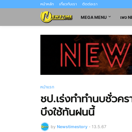
หน้าหลัก
เกี่ยวกับเรา
ติดต่อเรา
MEGA MENU
เพจ 
หน้าแรก
ชป.เร่งทำทำนบชั่วคร
บึงใช้ทันฝนนี้
by
Newstimestory
-
13.5.67