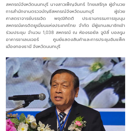
สหกรณ์จังหวัดนนทบุรี นางสาวเพ็ญจันทร์ ไทยเสรีกุล ผู้อำนวย
การสำนักงานตรวจบัญชีสหกรณ์จังหวัดนนทบุรี ผู้ช่วย
ศาสตราจารย์บรรเจิด พฤฒิกิตติ ประธานกรรมการชุมนุม
สหกรณ์เครดิตยูเนี่ยนแห่งประเทศไทย จำกัด มีผู้แทนสมาชิกเข้า
ร่วมประชุม จำนวน 1,038 สหกรณ์ ณ ห้องรอยัล จูบิลี่ บอลรูม
อาคารชาเลนเจอร์ ศูนย์แสดงสินค้าและการประชุมอิมแพ็ค
เมืองทองธานี จังหวัดนนทบุรี