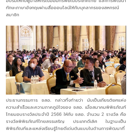
อบรมให้กับผู้นำสหกรณ์ออมทรัพย์ในประเทศไทย และการพัฒนา
ทักษะภาษาอังกฤษผ่านสื่อออนไลน์ให้กับบุคลากรของสหกรณ์
สมาชิก
ประธานกรรมการ ชสอ. กล่าวทิ้งท้ายว่า นับเป็นเกียรติยศแห่ง
ความสำเร็จและความภาคภูมิใจของ ชสอ. เมื่อสมาคมพิพิธภัณฑ์
ไทยมอบรางวัลประจำปี 2566 ให้กับ ชสอ. จำนวน 2 รางวัล คือ
รางวัลพิพิธภัณฑ์ไทยสรรเสริญ ประเภทดีเลิศ ในฐานะเป็น
พิพิธภัณฑ์และแหล่งเรียนรู้ไทยดีเด่นต้นแบบในด้านการพัฒนาที่