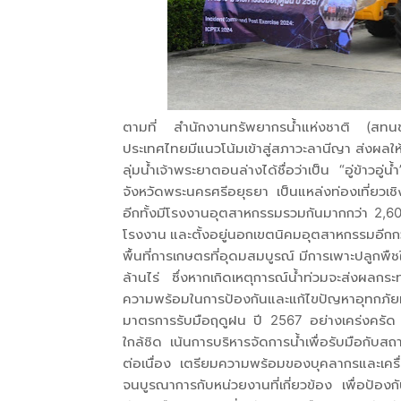
ตามที่ สำนักงานทรัพยากรน้ำแห่งชาติ (สทนช.
ประเทศไทยมีแนวโน้มเข้าสู่สภาวะลานีญา ส่งผลให้มีป
ลุ่มน้ำเจ้าพระยาตอนล่างได้ชื่อว่าเป็น “อู่ข้าว
จังหวัดพระนครศรีอยุธยา เป็นแหล่งท่องเที่ยวเชิ
อีกทั้งมีโรงงานอุตสาหกรรมรวมกันมากกว่า 2,
โรงงาน และตั้งอยู่นอกเขตนิคมอุตสาหกรรมอีกกว่า
พื้นที่การเกษตรที่อุดมสมบูรณ์ มีการเพาะปลูกพืช
ล้านไร่ ซึ่งหากเกิดเหตุการณ์น้ำท่วมจะส่งผล
ความพร้อมในการป้องกันและแก้ไขปัญหาอุทกภัยท
มาตรการรับมือฤดูฝน ปี 2567 อย่างเคร่งครัด 
ใกล้ชิด เน้นการบริหารจัดการน้ำเพื่อรับมือกับส
ต่อเนื่อง เตรียมความพร้อมของบุคลากรและเครื่
จนบูรณาการกับหน่วยงานที่เกี่ยวข้อง เพื่อป้