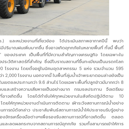
) และหน่วยงานที่เกี่ยวข้อง ได้ประเมินสภาพอากาศปีนี้ พบว่า
ริมาณฝนเพิ่มมากขึ้น ซึ่งอาจเกิดอุทกภัยในหลายพื้นที่ ทั้งนี้ พื้นที่
อู่น้ำ” ของประเทศ เป็นพื้นที่ที่มีความสำคัญทางเศรษฐกิจ โดยเฉพาะใน
งประวัติศาสตร์ที่สำคัญ ซึ่งมีโบราณสถานที่ขึ้นทะเบียนเป็นมรดกโลก
600 โรงงาน โดยตั้งอยู่ในนิคมอุตสาหกรรม 5 แห่ง รวมจำนวน 595
 2,000 โรงงาน นอกจากนี้ ในพื้นที่ลุ่มน้ำเจ้าพระยาตอนล่างยังเป็น
ในเขตชลประทานกว่า 9.6 ล้านไร่ โดยเฉพาะพื้นที่ปลูกข้าวมีมากกว่า 8
กระทบและสร้างความเสียหายเป็นอย่างมาก กรมชลประทาน จึงเตรียม
ี่อาจเกิดขึ้น โดยได้กำชับให้ทุกหน่วยงานในสังกัดปฏิบัติตาม 10
โดยให้ทุกหน่วยงานดำเนินการติดตาม เฝ้าระวังสถานการณ์น้ำอย่าง
ถานการณ์ดังกล่าว ประชาสัมพันธ์สถานการณ์น้ำให้ประชาชนรับรู้อย่าง
องจักรเครื่องมือต่างๆเพื่อรองรับสถานการณ์ที่อาจเกิดขึ้น ตลอด
องกันและลดผลกระทบจากสถานการณ์อุทกภัย รวมทั้งสามารถเข้าให้การ