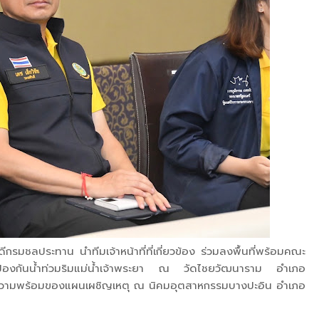
ีกรมชลประทาน นำทีมเจ้าหน้าที่ที่เกี่ยวข้อง ร่วมลงพื้นที่พร้อมคณะ
องกันน้ำท่วมริมแม่น้ำเจ้าพระยา ณ วัดไชยวัฒนาราม อำเภอ
ยมความพร้อมของแผนเผชิญเหตุ ณ นิคมอุตสาหกรรมบางปะอิน อำเภอ