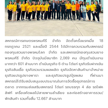
สหกรณ์การเกษตรพรหมคีรี จำกัด จัดตั้งครั้งแรกเมื่อ 18
กรกฎาคม 2521 และเมื่อปี 2544 ได้มีการควบรวมกับสหกรณ์
กองทุนสวนยางพรหมโลก จำกัด และสหกรณ์กองทุนสวนยาง
พรหมคีรี จำกัด ปัจจุบันมีสมาชิก 2,069 คน มีทุนดำเนินงาน
มากกว่า 601 ล้านบาท ดำเนินธุรกิจ 6 ด้าน ได้แก่ ธุรกิจรับฝากเงิน
ธุรกิจสินเชื่อ ธุรกิจรวบรวมผลผลิต ธุรกิจจัดหาสินค้ามาจำหน่าย
ธุรกิจแปรรูปยางพารา และธุรกิจแปรรูปปุ๋ยผสม ที่ผ่านมา
สหกรณ์ได้รับสนับสนุนงบประมาณในการจัดซื้ออุปกรณ์การ
ตลาด จากกรมส่งเสริมสหกรณ์ ได้แก่ รถบรรทุก 4 ล้อ รถโฟค
ลิฟท์ เครื่องคัดผลไม้สายพานลำเลียง และก่อสร้างอาคารรวม/
พักสินค้า รวมทั้งสิ้น 12.667 ล้านบาท