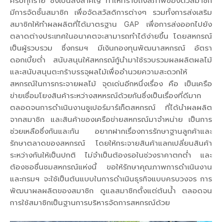
ครบทุกราย ซึ่งเป็นสิ่งสำคัญ ทำให้ทราบถึงสภาพของตัวสมาชิก
มีการจัดชั้นสมาชิก เพื่อจัดสวัสดิการต่างๆ รวมทั้งการส่งเสริม
สมาชิกให้ทำผลผลิตที่ได้มาตรฐาน GAP เพื่อการส่งออกไปยัง
ตลาดต่างประเทศในอนาคตจะสามารถทำได้ง่ายขึ้น โดยสหกรณ์
เป็นผู้รวบรวม ซึ่งกรมฯ มีเงินกองทุนพัฒนาสหกรณ์ อัตรา
ดอกเบี้ยต่ำ สนับสนุนให้สหกรณ์กู้นำมาใช้รวบรวมผลผลิตผลไม้
และสนับสนุนตะกร้าบรรจุผลไม้เพื่ออำนวยความสะดวกให้
สหกรณ์ในการกระจายผลไม้ จุดเด่นอีกหนึ่งเรื่อง คือ เป็นเครือ
ข่ายเชื่อมโยงสินค้าระหว่างสหหรณ์ด้วยกันซึ่งเป็นเรื่องที่ดีมาก
ตลอดจนการดำเนินงานซูเปอร์มาร์เก็ตสหกรณ์ ที่ได้นำผลผลิต
จากสมาชิก และสินค้าของเครือข่ายสหกรณ์มาจำหน่าย เป็นการ
ช่วยเหลือซึ่งกันและกัน อยากฝากเรื่องการรักษาฐานลูกค้าและ
รักษาตลาดของสหกรณ์ โดยให้กระจายสินค้าแลกเปลี่ยนสินค้า
ระหว่างกันให้เป็นปกติ ไม่จำเป็นต้องรอในช่วงราคาตกต่ำ และ
ต้องชอชื่นชมสหกรณ์แห่งนี้ ขอให้รักษาคุณภาพการดำเนินงาน
และกรมฯ จะใช้เป็นต้นแบบในการดำเนินธุรกิจแบบครบวงจร การ
พัฒนาผลผลิตของสมาชิก ดูแลสมาชิกตั้งแต่ต้นน้ำ ตลอดจน
การใช้สมาชิกเป็นฐานการบริหารจัดการสหกรณ์ด้วย