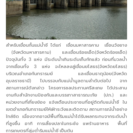
สำหรับเขื่อนกั้นแม่น้ำชี ได้แก่ เขื่อนมหาสารคาม เขื่อนวังยาง
(จังหวัดมหาสารคาม) และเขื่อนร้อยเอ็ด(จังหวัดร้อยเอ็ด)
ปัจจุบันทั้ง 3 แห่ง มีระดับน้ำเกินระดับเก็บกักแล้ว ก่อนที่มวลน้ำ
จากเขื่อนทั้ง 3 แห่ง จะไหลลงสู่เขื่อนยโสธร(จังหวัดยโสธร)
บริเวณอำเภอกันทรารมย์ และเขื่อนธาตุน้อย(จังหวัด
อุบลราชธานี) ไปบรรจบกับแม่น้ำมูลตามลำดับต่อไป จาก
สถานการณ์ดังกล่าว โครงการชลประทานศรีสะเกษ ได้ประสาน
งานกับสำนักงานป้องกันและบรรเทาสาธารณะภัย (ปภ.) และ
หน่วยงานที่เกี่ยงข้อง แจ้งเตือนประชาชนที่อยู่ติดกับแม่น้ำชี ใน
เขตอำเภอกันทรารมย์ให้เฝ้าระวังและติดตาม สถานการณ์น้ำอย่าง
ใกล้ชิด เนื่องจากอาจมีพื้นที่ริมแม่น้ำได้รับผลกระทบจากระดับน้ำ
ที่สูงขึ้น อาทิ การเลี้ยงปลาในกระชัง แพร้านอาหาร พื้นที่
การเกษตรที่ลุ่มต่ำริมแม่น้ำชี เป็นต้น