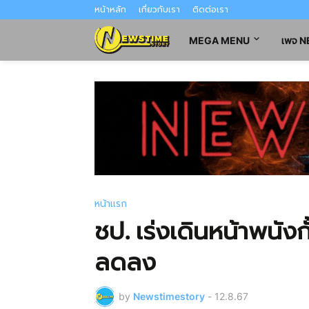
หน้าหลัก
เกี่ยวกับเรา
ติดต่อเรา
MEGA MENU
เพจ 
หน้าแรก
ชป. เร่งเดินหน้าพนังกั
ลดลง
by
Newstimestory
-
12.8.67