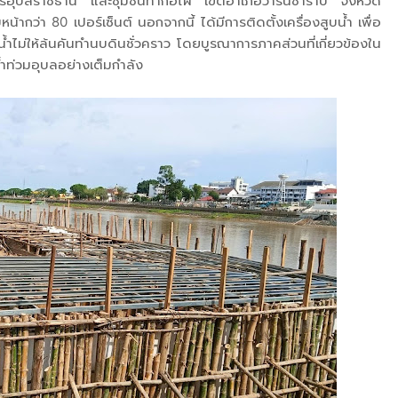
ครอุบลราชธานี และชุมชนท่ากอไผ่ เขตอำเภอวารินชำราบ จังหวัด
้ากว่า 80 เปอร์เซ็นต์ นอกจากนี้ ได้มีการติดตั้งเครื่องสูบน้ำ เพื่อ
บน้ำไม่ให้ล้นคันทำนบดินชั่วคราว โดยบูรณาการภาคส่วนที่เกี่ยวข้องใน
น้ำท่วมอุบลอย่างเต็มกำลัง