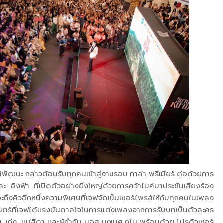
ติพัฒนะ กล่าวต้อนรับทุกคนเข้าสู่งานรอบ กาล่า พรีเมียร์ ต่อด้วยการ
 อิงฟ้า ที่เปิดตัวอย่างยิ่งใหญ่ด้วยการคว้าไมค์มาประชันเสียงร้อง
คิวอีกหนึ่งความพิเศษที่เจฟจัดเป็นเซอร์ไพรส์ให้กับทุกคนในเพลง
์ที่เจฟได้แรงบันดาลใจในการแต่งเพลงจากการรับบทเป็นตัวละคร
, เก่ง, แม่สีดา และผู้กำกับ บอส นฤเบศ กูโน พร้อมด้วย โปรดิวเซอร์