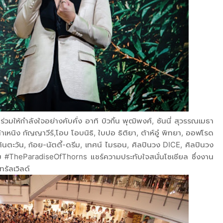
มให้กำลังใจอย่างคับคั่ง อาทิ บิวกิ้น พุฒิพงศ์, ซันนี่ สุวรรณเมธา
ต้าเหนิง กัญญาวีร์,โอบ โอบนิธิ, ใบปอ ธิติยา, ต้าห์อู๋ พิทยา, ออฟโรด
ต้นตะวัน, ก้อย-นัตตี้-ดรีม, เทศน์ ไมรอน, ศิลปินวง DICE, ศิลปินวง
TheParadiseOfThorns แชร์ความประทับใจสนั่นโซเชียล ซึ่งงาน
ทรัลเวิลด์