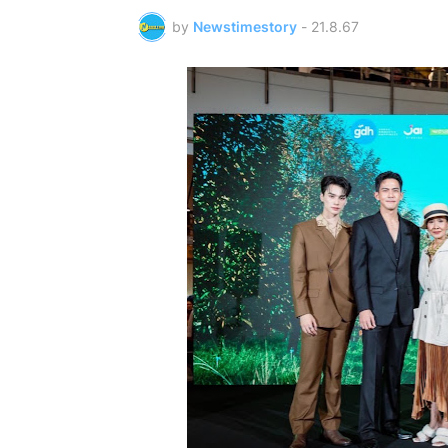
by
Newstimestory
-
21.8.67