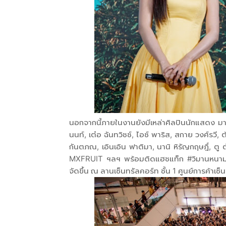
นอกจากนี้ภายในงานยังมีเหล่าศิลปินนักแสดง มาร่ว
นนท์, เต๋อ ฉันทวิชช์, ไอซ์ พาริส, สกาย วงศ์รวี, 
กันตภณ, เอินเอิน ฟาติมา, นานิ หิรัญกฤษฎิ์, ตู 
MXFRUIT ฯลฯ พร้อมติดแฮชแท็ก #วิมานหนาม #
จัดขึ้น ณ ลานเซ็นทรัลคอร์ท ชั้น 1 ศูนย์การค้าเซ็น