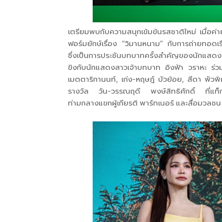
เตรียมพบกับความสนุกเข้มข้นรสชาติใหม่ เมื่อค่า
ฟอร์มยักษ์เรื่อง “วิมานหนาม” กับการถ่ายทอดเร
ซึ่งเป็นการประชันบทบาทครั้งสำคัญของนักแสดงส
ขิงกับนักแสดงสาวเจ้าบทบาท อิงฟ้า วราหะ ร่
เมตตาริกานนท์, เก่ง-หฤษฎ์ บัวย้อย, สีดา พัวพ
รางวัล วัน-วรรณฤดี พงษ์สิทธิศักดิ์ ที่แท็ก
ท่ามกลางแขกผู้เกียรติ พาร์ทเนอร์ และสื่อมวลช