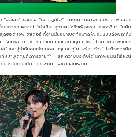
ย “จีดีเอช” ร่วมกับ “ใจ สตูดิโอ” จัดงาน กาล่าพรีเมียร์ ภาพยนตร์
ื่องราวของความไม่เท่าเทียมสู่การแย่งชิงเพื่อครอบครองวิมานในฝัน
ุดฮอต เจฟ ซาเตอร์ ที่งานนี้ขอมาเปิดศึกฟาดฟันกันแบบถึงพริกถึง
วมเสริมทัพความเข้มข้นด้วยทีมนักแสดงคุณภาพนำโดย เต้ย-พงศกร
ิมล” และผู้กำกับคนเก่ง บอส-นฤเบศ กูโน พร้อมด้วยโปรดิวเซอร์มือ
ทีมมาพูดคุยถึงการถ่ายทำ และความประทับใจในภาพยนตร์เรื่องนี้
น ที่มาร่วมงานเปิดตัวภาพยนตร์อย่างล้นหลาม