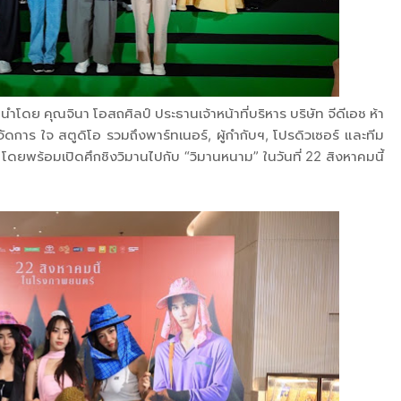
ำโดย คุณจินา โอสถศิลป์ ประธานเจ้าหน้าที่บริหาร บริษัท จีดีเอช ห้า
้จัดการ ใจ สตูดิโอ รวมถึงพาร์ทเนอร์, ผู้กำกับฯ, โปรดิวเซอร์ และทีม
ดยพร้อมเปิดศึกชิงวิมานไปกับ “วิมานหนาม” ในวันที่ 22 สิงหาคมนี้