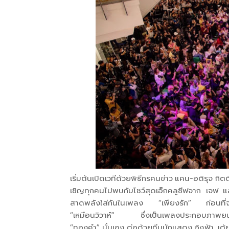
เริ่มต้นเปิดเวทีด้วยพิธีกรคนข่าว แคน-อติรุจ กิต
เชิญทุกคนไปพบกับโชว์สุดเอ็กคลูซีฟจาก เจฟ และ
สาดพลังใส่กันในเพลง “เพียงรัก” ก่อนที่จะถึง
“เหมือนวิวาห์” ซึ่งเป็นเพลงประกอบภาพยนตร
“ทองคำ” นั่นเอง ต่อด้วยทีมนักแสดง อิงฟ้า, เต้ย