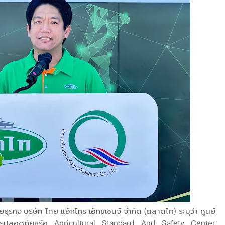
ธุรกิจ บริษัท ไทย แอ็กโกร เอ็กซเชนจ์ จำกัด (ตลาดไท) ระบุว่า ศูนย์
ตรปลอดภัยหรือ Agricultural Standard And Safety Center