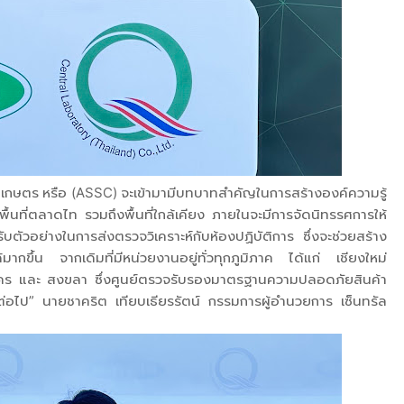
กษตร หรือ (ASSC) จะเข้ามามีบทบาทสำคัญในการสร้างองค์ความรู้
พื้นที่ตลาดไท รวมถึงพื้นที่ใกล้เคียง ภายในจะมีการจัดนิทรรศการให้
บตัวอย่างในการส่งตรวจวิเคราะห์กับห้องปฏิบัติการ ซึ่งจะช่วยสร้าง
มากขึ้น จากเดิมที่มีหน่วยงานอยู่ทั่วทุกภูมิภาค ได้แก่ เชียงใหม่
คร และ สงขลา ซึ่งศูนย์ตรวจรับรองมาตรฐานความปลอดภัยสินค้า
รต่อไป” นายชาคริต เทียบเธียรรัตน์ กรรมการผู้อำนวยการ เซ็นทรัล