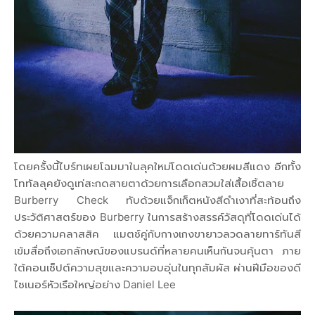
โดยครั้งนี้ไบร์ทเผยโฉมมาในลุคใหม่โดดเด่นด้วยผมสีแดง อีกทั้ง
โททัลลุคยังดูเท่สะกดสายตาด้วยการเลือกสวมใส่เสื้อเชิ้ตลาย
Burberry Check ทับด้วยแจ็กเก็ตหนังสีดำเงาที่สะท้อนถึง
ประวัติศาสตร์ของ Burberry ในการสร้างสรรค์วัสดุที่โดดเด่นได้
ด้วยความคลาสสิค แมตช์คู่กับกางเกงขายาวลวดลายทาร์ทันสี
เข้มสื่อถึงเอกลักษณ์ของแบรนด์ที่หลายคนเห็นกันจนคุ้นตา ภาย
ใต้คอนเซ็ปต์ความสุขและความอบอุ่นในทุกสัมผัส ผ่านฝีมือของดี
ไซเนอร์หัวเรือใหญ่อย่าง Daniel Lee