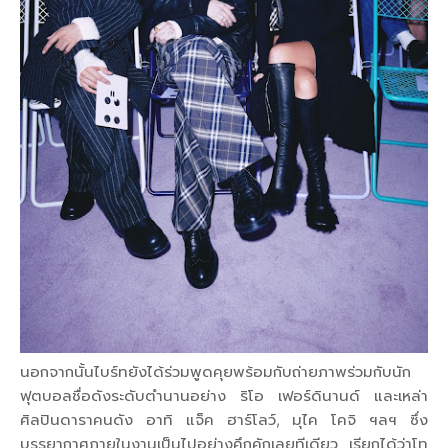
นอกจากนั้นไบร์ทยังได้ร่วมพูดคุยพร้อมกับถ่ายภาพร่วมกับนัก
ฟุตบอลชื่อดังระดับตำนานอย่าง ริโอ เฟอร์ดินานด์ และเหล่า
ศิลปินดาราคนดัง อาทิ แจ็ค ฮาร์โลว์, มุไค โคจิ ฯลฯ ซึ่ง
บรรยากาศภายในงานเป็นไปอย่างคึกคักเลยทีเดียว เรียกได้ว่าโท