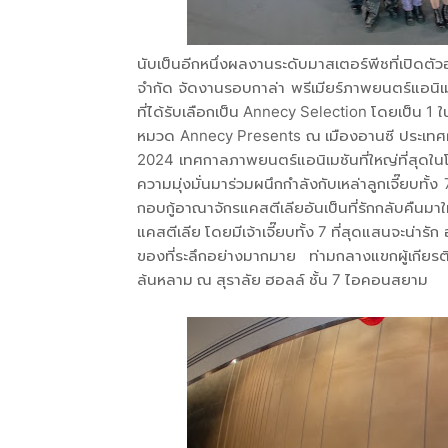
นับเป็นอีกหนึ่งผลงานระดับมาสเตอร์พีชที่เปิดตั
จำกัด จัดงานรอบกาล่า พรีเมียร์ภาพยนตร์แอนิเม
ที่ได้รับเลือกเป็น Annecy Selection โดยเป็น 1 ใ
หมวด Annecy Presents ณ เมืองอานซี ประเทศฝร
2024 เทศกาลภาพยนตร์แอนิเมชันที่ใหญ่ที่สุดในโล
ความมุ่งมั่นมาร่วมผนึกกำลังกับเหล่าลูกเจี๊ยบทั
กอบกู้อาณาจักรแคสตีเลียอันเป็นที่รักกลับคืน
แคสตีเลีย โดยมีเจ้าเจี๊ยบทั้ง 7 ที่สุดแสนจะน่า
ของที่ระลึกอย่างมากมาย ท่ามกลางแขกผู้เกียร
ล้นหลาม ณ สุราลัย ฮอลล์ ชั้น 7 ไอคอนสยาม