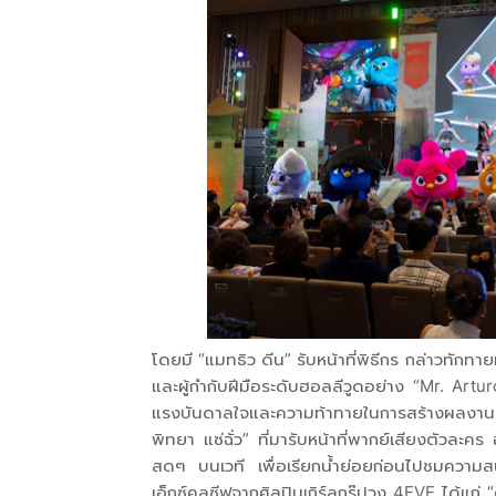
โดยมี “แมทธิว ดีน” รับหน้าที่พิธีกร กล่าวทักท
และผู้กำกับฝีมือระดับฮอลลีวูดอย่าง “Mr. Artu
แรงบันดาลใจและความท้าทายในการสร้างผลงานแอนมิ
พิทยา แซ่ฉั่ว” ที่มารับหน้าที่พากย์เสียงตัวละค
สดๆ บนเวที เพื่อเรียกน้ำย่อยก่อนไปชมความส
เอ็กซ์คลูซีฟจากศิลปินเกิร์ลกรุ๊ปวง 4EVE ได้แก่