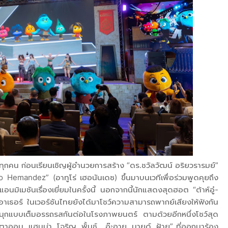
ายทุกคน ก่อนเรียนเชิญผู้อำนวยการสร้าง “ดร.ชวัลวัฒน์ อริยวรารมย์”
ro Hemandez” (อาทูโร่ เฮอนันเดซ) ขึ้นมาบนเวทีเพื่อร่วมพูดคุยถึง
เมชันเรื่องเยี่ยมในครั้งนี้ นอกจากนี้นักแสดงสุดฮอต “ต้าห์อู๋-
ร อาเธอร์ ในเวอร์ชันไทยยังได้มาโชว์ความสามารถพากย์เสียงให้ฟังกัน
นุกแบบเต็มอรรถรสกันต่อในโรงภาพยนตร์ ตามด้วยอีกหนึ่งโชว์สุด
 “ตาออม, แฮนน่า, โจริญ, พั้นช์, อ๊ะอาย, มายด์, ฝ้าย” ที่ออกมาร้อง