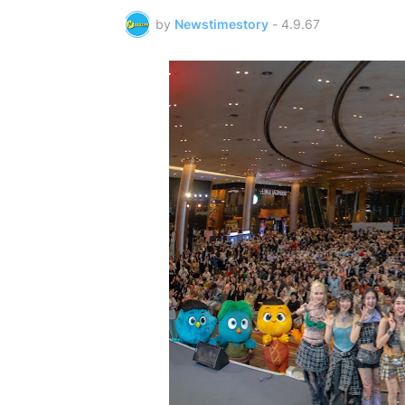
by
Newstimestory
-
4.9.67