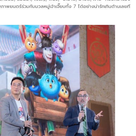
ยนตร์ร่วมกับมวลหมู่เจ้าเจี๊ยบทั้ง 7 ได้อย่างน่ารักเกินต้านเลยที