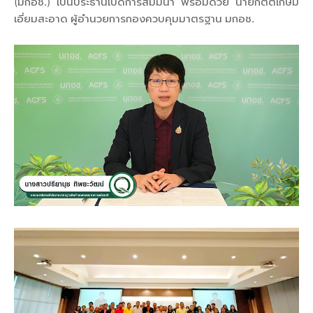
(มกอช.) เป็นประธานเปิดการสัมมนา พร้อมด้วย นายกิตติเกษม
เอี่ยมสะอาด ผู้อำนวยการกองควบคุมมาตรฐาน มกอช.