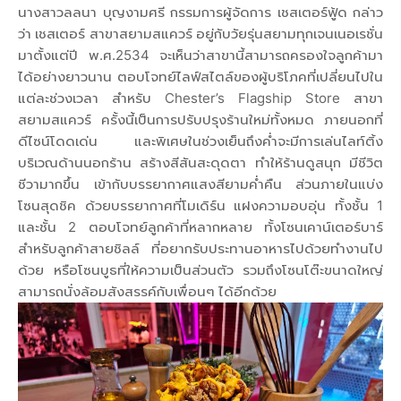
นางสาวลลนา บุญงามศรี กรรมการผู้จัดการ เชสเตอร์ฟู้ด กล่าว
ว่า เชสเตอร์ สาขาสยามสแควร์ อยู่กับวัยรุ่นสยามทุกเจนเนอเรชั่น
มาตั้งแต่ปี พ.ศ.2534 จะเห็นว่าสาขานี้สามารถครองใจลูกค้ามา
ได้อย่างยาวนาน ตอบโจทย์ไลฟ์สไตล์ของผู้บริโภคที่เปลี่ยนไปใน
แต่ละช่วงเวลา สำหรับ Chester’s Flagship Store สาขา
สยามสแควร์ ครั้งนี้เป็นการปรับปรุงร้านใหม่ทั้งหมด ภายนอกที่
ดีไซน์โดดเด่น และพิเศษในช่วงเย็นถึงค่ำจะมีการเล่นไลท์ติ้ง
บริเวณด้านนอกร้าน สร้างสีสันสะดุดตา ทำให้ร้านดูสนุก มีชีวิต
ชีวามากขึ้น เข้ากับบรรยากาศแสงสียามค่ำคืน ส่วนภายในแบ่ง
โซนสุดชิค ด้วยบรรยากาศที่โมเดิร์น แฝงความอบอุ่น ทั้งชั้น 1
และชั้น 2 ตอบโจทย์ลูกค้าที่หลากหลาย ทั้งโซนเคาน์เตอร์บาร์
สำหรับลูกค้าสายชิลล์ ที่อยากรับประทานอาหารไปด้วยทำงานไป
ด้วย หรือโซนบูธที่ให้ความเป็นส่วนตัว รวมถึงโซนโต๊ะขนาดใหญ่
สามารถนั่งล้อมสังสรรค์กับเพื่อนๆ ได้อีกด้วย