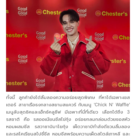
ทั้งนี้ ลูกค้ายังได้ลิ้มลองความอร่อยสุดพิเศษ ที่หาได้เฉพาะเชส
เตอร์ สาขาเรือธงกลางสยามสแควร์ กับเมนู 'Chick N' Waffle'
เมนูลับสุดชิคและเอ็กซ์คลูซีฟ มีเฉพาะที่นี่ที่เดียว เลือกได้ถึง 3
รสชาติ คือ รสออเนียนชีสไข่กุ้ง อร่อยกลมกล่อมด้วยซอสหัว
หอมผสมชีส รสวาซาบิมาโยกุ้ง เผ็ดวาซาบิกำลังดีชวนลิ้มลอง
และรสโคเรียนสไปซี่ชีส หอมชีสพร้อมความเผ็ดสไตล์เกาหลี และ