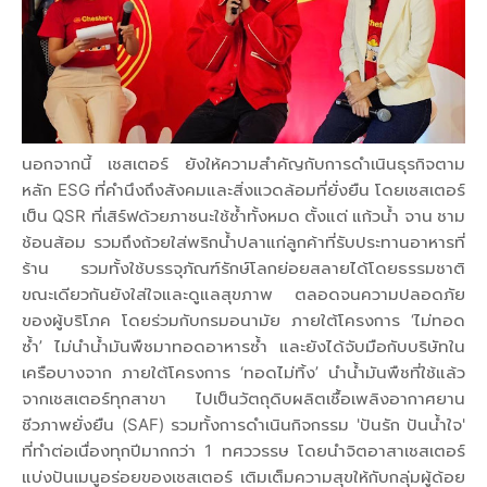
นอกจากนี้ เชสเตอร์ ยังให้ความสำคัญกับการดำเนินธุรกิจตาม
หลัก ESG ที่คำนึงถึงสังคมและสิ่งแวดล้อมที่ยั่งยืน โดยเชสเตอร์
เป็น QSR ที่เสิร์ฟด้วยภาชนะใช้ซ้ำทั้งหมด ตั้งแต่ แก้วน้ำ จาน ชาม
ช้อนส้อม รวมถึงถ้วยใส่พริกน้ำปลาแก่ลูกค้าที่รับประทานอาหารที่
ร้าน รวมทั้งใช้บรรจุภัณฑ์รักษ์โลกย่อยสลายได้โดยธรรมชาติ
ขณะเดียวกันยังใส่ใจและดูแลสุขภาพ ตลอดจนความปลอดภัย
ของผู้บริโภค โดยร่วมกับกรมอนามัย ภายใต้โครงการ ‘ไม่ทอด
ซ้ำ’ ไม่นำน้ำมันพืชมาทอดอาหารซ้ำ และยังได้จับมือกับบริษัทใน
เครือบางจาก ภายใต้โครงการ ‘ทอดไม่ทิ้ง’ นำน้ำมันพืชที่ใช้แล้ว
จากเชสเตอร์ทุกสาขา ไปเป็นวัตถุดิบผลิตเชื้อเพลิงอากาศยาน
ชีวภาพยั่งยืน (SAF) รวมทั้งการดำเนินกิจกรรม 'ปันรัก ปันน้ำใจ'
ที่ทำต่อเนื่องทุกปีมากกว่า 1 ทศววรรษ โดยนำจิตอาสาเชสเตอร์
แบ่งปันเมนูอร่อยของเชสเตอร์ เติมเต็มความสุขให้กับกลุ่มผู้ด้อย