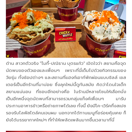
ด้าน สาวกตัวจริง "ไมกี้-ปณิธาน บุตรแก้ว" เปิดใจว่า สยามคือจุด
นัดพบของตัวเองและเพื่อนๆ เพราะที่นี่เต็มไปด้วยกิจกรรมของ
วัยรุ่น ทั้งช้อปต่างๆ และสถานที่แฮงก์เอาท์พักผ่อนแบบชิลล์ เชส
เตอร์เป็นอีกร้านที่มาบ่อย ซึ่งลุคใหม่นี้ดูทันสมัย คิดว่าโดนใจเด็ก
สยามแน่นอน ที่ชอบอีกอย่างคือ ในร้านมีหลายโซนให้เลือกนั่ง
เป็นอีกหนึ่งจุดนัดพบที่สามารถรวมกลุ่มแก๊งค์เพื่อนๆ มารับ
ประทานอาหารข้าวหรือถ่ายภาพได้เลย ทั้งนี้ ยังมีโค-เวิร์คกิ้งสเปซ
รองรับไลฟ์สไตล์คนเจนผม นอกจากได้ทานเมนูที่อร่อยคุ้นเคย ก็
ยังได้บรรยากาศใหม่ๆ ที่ทำให้เพลิดเพลินมากขึ้นเวลามาที่นี่