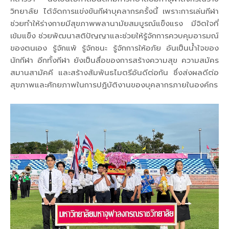
วิทยาลัย ได้จัดการแข่งขันกีฬาบุคลากรครั้งนี้ เพราะการเล่นกีฬา
ช่วยทำให้ร่างกายมีสุขภาพพลานามัยสมบูรณ์แข็งแรง มีจิตใจที่
เข้มแข็ง ช่วยพัฒนาสติปัญญาและช่วยให้รู้จักการควบคุมอารมณ์
ของตนเอง รู้จักแพ้ รู้จักชนะ รู้จักการให้อภัย อันเป็นน้ำใจของ
นักกีฬา อีกทั้งกีฬา ยังเป็นสื่อของการสร้างความสุข ความสมัคร
สมานสามัคคี และสร้างสัมพันธไมตรีอันดีต่อกัน ซึ่งส่งผลดีต่อ
สุขภาพและศักยภาพในการปฏิบัติงานของบุคลากรภายในองค์กร