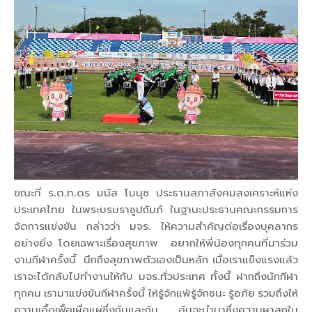
ขณะที่ ร.ต.ท.ดร มนัส โนนุช ประธานสภาสังคมสงเคราะห์แห่ง
ประเทศไทย ในพระบรมราชูปถัมภ์ ในฐานะประธานคณะกรรมการ
จัดการแข่งขัน กล่าวว่า มจร. ให้ความสำคัญต่อเรื่องบุคลากร
อย่างยิ่ง โดยเฉพาะเรื่องสุขภาพ อยากให้พี่น้องทุกคนที่มาร่วม
งานกีฬาครั้งนี้ นึกถึงสุขภาพตัวเองเป็นหลัก เมื่อเราแข็งแรงแล้ว
เราจะได้กลับไปทำงานให้กับ มจร.ทั่วประเทศ ทั้งนี้ ฝากถึงนักกีฬา
ทุกคน เรามาแข่งขันกีฬาครั้งนี้ ให้รู้จักแพ้รู้จักชนะ รู้อภัย รวมถึงให้
ความเอื้อเฟื้อเผื่อแผ่ซึ่งกันและกัน อันจะนำมาซึ่งความผาสุกใน