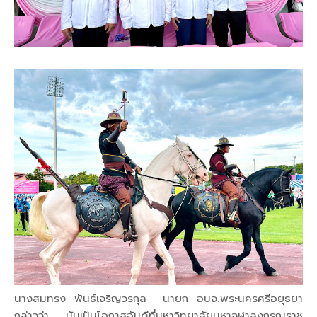
นางสมทรง พันธ์เจริญวรกุล นายก อบจ.พระนครศรีอยุธยา
กล่าวว่า นับเป็นโอกาสอันดีที่มหาวิทยาลัยมหาจุฬาลงกรณราช