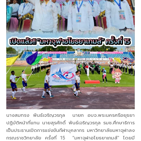
นางสมทรง พันธ์เจริญวรกุล นายก อบจ.พระนครศรีอยุธยา
ปฏิบัติหน้าที่แทน นายสุรศักดิ์ พันธ์เจริญวรกุล รมช.ศึกษาธิการ
เป็นประธานเปิดการแข่งขันกีฬาบุคลากร มหาวิทยาลัยมหาจุฬาลง
กรณราชวิทยาลัย ครั้งที่ 15 "มหาจุฬาอโยธยาเกมส์” โดยมี