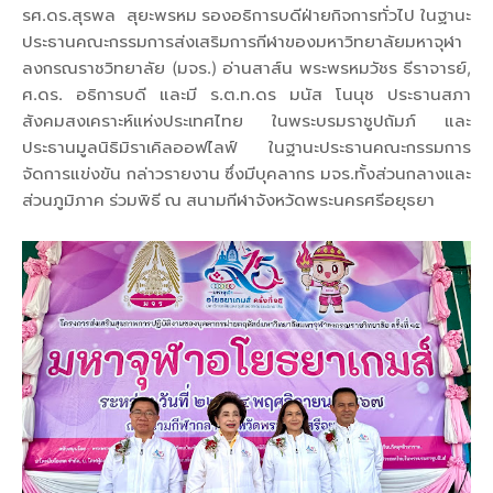
รศ.ดร.สุรพล สุยะพรหม รองอธิการบดีฝ่ายกิจการทั่วไป ในฐานะ
ประธานคณะกรรมการส่งเสริมการกีฬาของมหาวิทยาลัยมหาจุฬา
ลงกรณราชวิทยาลัย (มจร.) อ่านสาส์น พระพรหมวัชร ธีราจารย์,
ศ.ดร. อธิการบดี และมี ร.ต.ท.ดร มนัส โนนุช ประธานสภา
สังคมสงเคราะห์แห่งประเทศไทย ในพระบรมราชูปถัมภ์ และ
ประธานมูลนิธิมิราเคิลออฟไลฟ์ ในฐานะประธานคณะกรรมการ
จัดการแข่งขัน กล่าวรายงาน ซึ่งมีบุคลากร มจร.ทั้งส่วนกลางและ
ส่วนภูมิภาค ร่วมพิธี ณ สนามกีฬาจังหวัดพระนครศรีอยุธยา