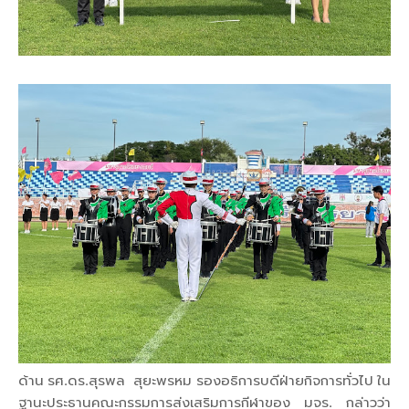
ด้าน รศ.ดร.สุรพล สุยะพรหม รองอธิการบดีฝ่ายกิจการทั่วไป ใน
ฐานะประธานคณะกรรมการส่งเสริมการกีฬาของ มจร. กล่าวว่า