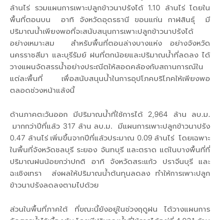
ล้านไร่ รวมแผนการเพาะปลูกข้าวนาปรังได้ 1.10 ล้านไร่ โดยใน
พื้นที่ตอนบน อาทิ จังหวัดอุดรธานี ขอนแก่น กาฬสินธุ์ มี
ปริมาณน้ำเพียงพอที่จะสนับสนุนการเพาะปลูกข้าวนาปรังได้
อย่างเหมาะสม สำหรับพื้นที่ตอนล่างบางแห่ง อย่างจังหวัด
นครราชสีมา และบุรีรัมย์ ฝนที่ตกน้อยและปริมาณน้ำที่ลดลง ได้
วางแผนจัดสรรน้ำอย่างประณีตให้สอดคล้องกับสถานการณ์ใน
แต่ละพื้นที่ เพื่อสนับสนุนน้ำในการอุปโภคบริโภคให้เพียงพอ
ตลอดช่วงหน้าแล้งนี้
ด้านภาคตะวันออก มีปริมาณน้ำที่ใช้การได้ 2,964 ล้าน ลบ.ม.
มากกว่าปีที่แล้ว 317 ล้าน ลบ.ม. มีแผนการเพาะปลูกข้าวนาปรัง
0.47 ล้านไร่ เพิ่มขึ้นจากปีที่แล้วประมาณ 0.09 ล้านไร่ โดยเฉพาะ
ในพื้นที่จังหวัดชลบุรี ระยอง จันทบุรี และตราด แต่ในบางพื้นที่ที่
ปริมาณฝนน้อยกว่าปกติ อาทิ จังหวัดสระแก้ว ปราจีนบุรี และ
ฉะเชิงเทรา ส่งผลให้ปริมาณน้ำต้นทุนลดลง ทำให้การเพาะปลูก
ข้าวนาปรังลดลงตามไปด้วย
ส่วนในพื้นที่ภาคใต้ ที่ขณะนี้ยังอยู่ในช่วงฤดูฝน ได้วางแผนการ