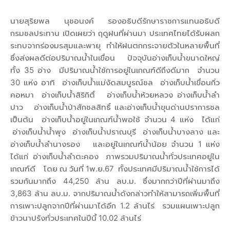
นายสุริยพล นุชอนงค์ รองอธิบดีรักษาราชการแทนอธิบดี
กรมชลประทาน เปิดเผยว่า ฤดูฝนที่ผ่านมา ประเทศไทยได้รับผลก
ระทบจากร่องมรสุมและพายุ ทำให้ฝนตกกระจายตัวในหลายพื้นที่
ซึ่งส่งผลดีต่อปริมาณน้ำในเขื่อน ปัจจุบันอ่างเก็บน้ำขนาดใหญ่
ทั้ง 35 อ่าง มีปริมาณน้ำใช้การอยู่ในเกณฑ์ดีถึงดีมาก จำนวน
30 แห่ง อาทิ อ่างเก็บน้ำแม่งัดสมบูรณ์ชล อ่างเก็บน้ำเขื่อนกิ่ว
คอหมา อ่างเก็บน้ำสิริกิติ์ อ่างเก็บน้ำห้วยหลวง อ่างเก็บน้ำลำ
ปาว อ่างเก็บน้ำป่าสักชลสิทธิ์ และอ่างเก็บน้ำขุนด่านปราการชล
เป็นต้น อ่างเก็บน้ำอยู่ในเกณฑ์น้ำพอใช้ จำนวน 4 แห่ง ได้แก่
อ่างเก็บน้ำน้ำพุง อ่างเก็บน้ำปราณบุรี อ่างเก็บน้ำบางลาง และ
อ่างเก็บน้ำลำนางรอง และอยู่ในเกณฑ์น้ำน้อย จำนวน 1 แห่ง
ได้แก่ อ่างเก็บน้ำลำตะคอง ภาพรวมปริมาณน้ำทั่วประเทศอยู่ใน
เกณฑ์ดี โดย ณ วันที่ 1พ.ย.67 ทั้งประเทศมีปริมาณน้ำใช้การได้
รวมกันมากถึง 44,250 ล้าน ลบ.ม. ซึ่งมากกว่าปีที่ผ่านมาถึง
3,863 ล้าน ลบ.ม. จากปริมาณน้ำดังกล่าวทำให้สามารถเพิ่มพื้นที่
การเพาะปลูกจากปีที่ผ่านมาได้อีก 1.2 ล้านไร่ รวมแผนเพาะปลูก
ข้าวนาปรังทั่วประเทศในปีนี้ 10.02 ล้านไร่