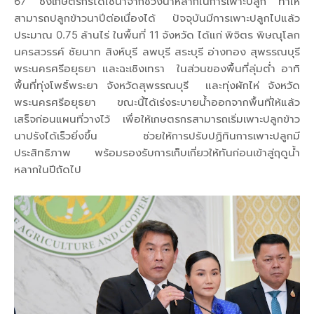
67 ซึ่งเกษตรกรได้ใช้น้ำจากช่วงน้ำหลากในการเพาะปลูก ทำให้
สามารถปลูกข้าวนาปีต่อเนื่องได้ ปัจจุบันมีการเพาะปลูกไปแล้ว
ประมาณ 0.75 ล้านไร่ ในพื้นที่ 11 จังหวัด ได้แก่ พิจิตร พิษณุโลก
นครสวรรค์ ชัยนาท สิงห์บุรี ลพบุรี สระบุรี อ่างทอง สุพรรณบุรี
พระนครศรีอยุธยา และฉะเชิงเทรา ในส่วนของพื้นที่ลุ่มต่ำ อาทิ
พื้นที่ทุ่งโพธิ์พระยา จังหวัดสุพรรณบุรี และทุ่งผักไห่ จังหวัด
พระนครศรีอยุธยา ขณะนี้ได้เร่งระบายน้ำออกจากพื้นที่ให้แล้ว
เสร็จก่อนแผนที่วางไว้ เพื่อให้เกษตรกรสามารถเริ่มเพาะปลูกข้าว
นาปรังได้เร็วยิ่งขึ้น ช่วยให้การปรับปฏิทินการเพาะปลูกมี
ประสิทธิภาพ พร้อมรองรับการเก็บเกี่ยวให้ทันก่อนเข้าสู่ฤดูน้ำ
หลากในปีถัดไป