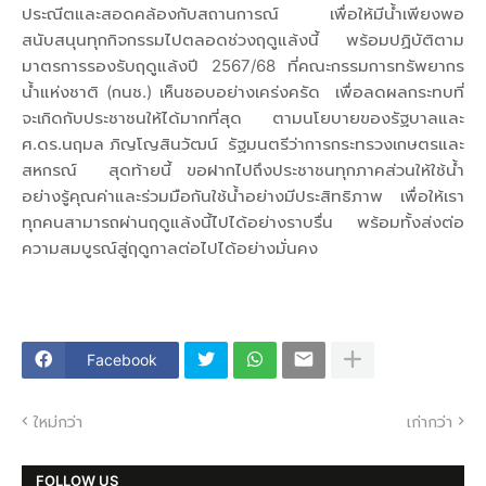
ประณีตและสอดคล้องกับสถานการณ์ เพื่อให้มีน้ำเพียงพอ
สนับสนุนทุกกิจกรรมไปตลอดช่วงฤดูแล้งนี้ พร้อมปฏิบัติตาม
มาตรการรองรับฤดูแล้งปี 2567/68 ที่คณะกรรมการทรัพยากร
น้ำแห่งชาติ (กนช.) เห็นชอบอย่างเคร่งครัด เพื่อลดผลกระทบที่
จะเกิดกับประชาชนให้ได้มากที่สุด ตามนโยบายของรัฐบาลและ
ศ.ดร.นฤมล ภิญโญสินวัฒน์ รัฐมนตรีว่าการกระทรวงเกษตรและ
สหกรณ์ สุดท้ายนี้ ขอฝากไปถึงประชาชนทุกภาคส่วนให้ใช้น้ำ
อย่างรู้คุณค่าและร่วมมือกันใช้น้ำอย่างมีประสิทธิภาพ เพื่อให้เรา
ทุกคนสามารถผ่านฤดูแล้งนี้ไปได้อย่างราบรื่น พร้อมทั้งส่งต่อ
ความสมบูรณ์สู่ฤดูกาลต่อไปได้อย่างมั่นคง
Facebook
ใหม่กว่า
เก่ากว่า
FOLLOW US