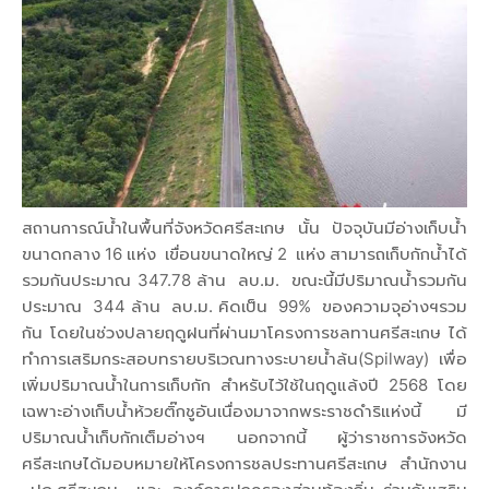
สถานการณ์น้ำในพื้นที่จังหวัดศรีสะเกษ นั้น ปัจจุบันมีอ่างเก็บน้ำ
ขนาดกลาง 16 แห่ง เขื่อนขนาดใหญ่ 2 แห่ง สามารถเก็บกักน้ำได้
รวมกันประมาณ 347.78 ล้าน ลบ.ม. ขณะนี้มีปริมาณน้ำรวมกัน
ประมาณ 344 ล้าน ลบ.ม. คิดเป็น 99% ของความจุอ่างฯรวม
กัน โดยในช่วงปลายฤดูฝนที่ผ่านมาโครงการชลทานศรีสะเกษ ได้
ทำการเสริมกระสอบทรายบริเวณทางระบายน้ำล้น(Spilway) เพื่อ
เพิ่มปริมาณน้ำในการเก็บกัก สำหรับไว้ใช้ในฤดูแล้งปี 2568 โดย
เฉพาะอ่างเก็บน้ำห้วยติ๊กชูอันเนื่องมาจากพระราชดำริแห่งนี้ มี
ปริมาณน้ำเก็บกักเต็มอ่างฯ นอกจากนี้ ผู้ว่าราชการจังหวัด
ศรีสะเกษได้มอบหมายให้โครงการชลประทานศรีสะเกษ สำนักงาน