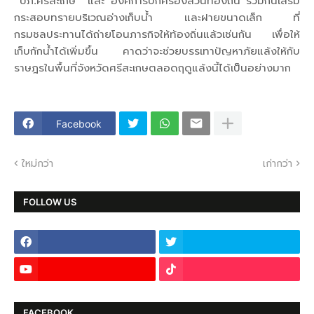
ปภ.ศรีสะเกษ และ องค์การปกครองส่วนท้องถิ่น ร่วมกันเสริม
กระสอบทรายบริเวณอ่างเก็บน้ำ และฝายขนาดเล็ก ที่
กรมชลประทานได้ถ่ายโอนภารกิจให้ท้องถิ่นแล้วเช่นกัน เพื่อให้
เก็บกักน้ำได้เพิ่มขึ้น คาดว่าจะช่วยบรรเทาปัญหาภัยแล้งให้กับ
ราษฎรในพื้นที่จังหวัดศรีสะเกษตลอดฤดูแล้งนี้ได้เป็นอย่างมาก
Facebook
ใหม่กว่า
เก่ากว่า
FOLLOW US
FACEBOOK