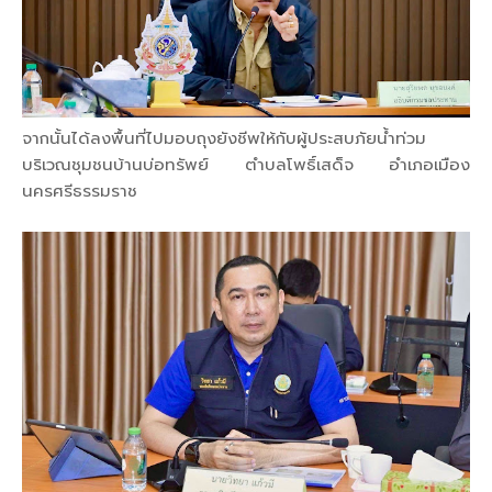
จากนั้นได้ลงพื้นที่ไปมอบถุงยังชีพให้กับผู้ประสบภัยน้ำท่วม
บริเวณชุมชนบ้านบ่อทรัพย์ ตำบลโพธิ์เสด็จ อำเภอเมือง
นครศรีธรรมราช