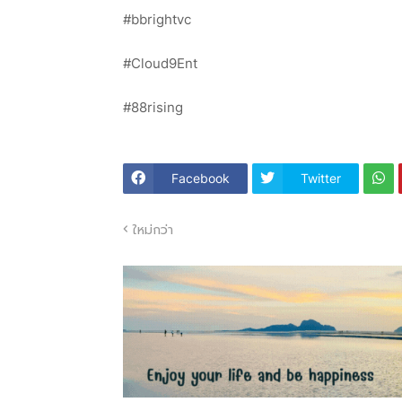
#bbrightvc
#Cloud9Ent
#88rising
Facebook
Twitter
ใหม่กว่า