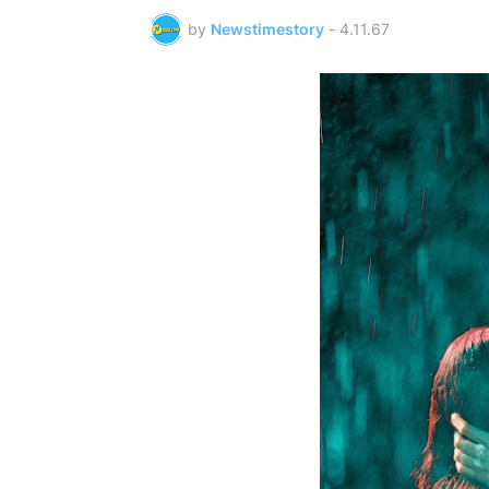
by
Newstimestory
-
4.11.67