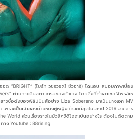
่มฮอต “BRIGHT” (ไบร์ท วชิรวิชญ์ ชีวอารี) ได้แอบ สปอยภาพเบื้อง
ers” ผ่านทางอินสตาแกรมของตัวเอง โดยสิ่งที่ทำเอาเซอร์ไพรส์เห
าร์สาวชื่อดังของฟิลิปปินส์อย่าง Liza Soberano มาเป็นนางเอก MV
มดา เพราะเป็นเจ้าของตำแหน่งผู้หญิงที่สวยที่สุดในโลกปี 2019 จากการ
e World ส่วนเรื่องราวในมิวสิควีดีโอจะเป็นอย่างไร ต้องไปติดตาม
. ทาง Youtube : 88rising