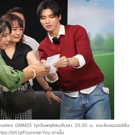
งช่อง GMM25 ทุกวันพฤหัสบดีเวลา 20.30 น. และรับชมเวอร์ชั่น
ps://bit.ly/FoureverYou เท่านั้น