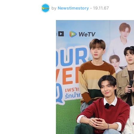
by
Newstimestory
-
19.11.67