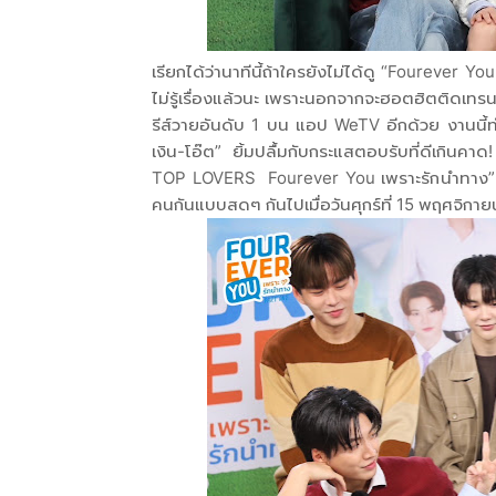
เรียกได้ว่านาทีนี้ถ้าใครยังไม่ได้ดู “Fourever Y
ไม่รู้เรื่องแล้วนะ เพราะนอกจากจะฮอตฮิตติดเทรน
รีส์วายอันดับ 1 บน แอป WeTV อีกด้วย งานนี้ทำ
เงิน-โอ๊ต” ยิ้มปลื้มกับกระแสตอบรับที่ดีเกินค
TOP LOVERS Fourever You เพราะรักนำทาง” 
คนกันแบบสดๆ กันไปเมื่อวันศุกร์ที่ 15 พฤศจิกาย