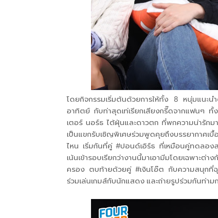
โดยกิจกรรมเริ่มต้นด้วยการให้ทั้ง 8 หนุ่มแนะน
อาทิตย์ กับท่าสุดเท่เรียกเสียงกรี๊ดจากแฟนๆ ทั้ง
เตอร์ นอร์ธ ไต้ฝุ่นและดาวตก ที่พกความน่ารักมาเต
เป็นแขกรับเชิญพิเศษร่วมพูดคุยถึงบรรยากาศเบื้องห
ไหน เริ่มกันที่คู่ #ปอนด์เอิร์ธ ที่เหมือนคู่ทดลอง
เน้นเข้ารอบเรียกว่างานนี้มาเอามีมโดยเฉพาะต่างก
ครอง ตบท้ายด้วยคู่ #เงินโอ๊ต กับความสนุกที่ฉ
ร่วมเล่นเกมส์กับนักแสดง และถ่ายรูปร่วมกันท่า