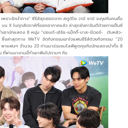
ou เพราะรักนำทาง” ซีรีส์สุดฮอตจาก สตูดิโอ วาบิ ซาบิ จะคุยกับคนอื่น
 บน X ในทุกสัปดาห์ที่ออกอากาศแล้ว ล่าสุดยังการันตีด้วยการเป็นซี
เอานักแสดง 8 หนุ่ม “ปอนด์-เอิร์ธ-แม็กกี้-บาส-บีเวอร์- ต้นหลิว-
าด! ซึ่งล่าสุดทาง WeTV จัดกิจกรรมเอาใจแฟนซีรีส์ด้วยกิจกรรม “20
พาแฟนๆ จำนวน 20 ท่านมาร่วมชมไลฟ์พูดคุยกับนักแสดงนำทั้ง 8
น ที่ผ่านมางานนี้ทำเอาฟินไปตามๆ กัน