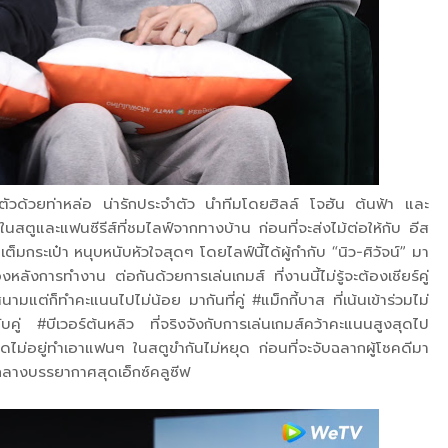
ำตัวด้วยท่าหล่อ น่ารักประจำตัว นำทีมโดยฮิลล์ โจฮัน ต้นฟ้า และ
ในสตูและแฟนซีรีส์ที่ชมไลฟ์จากทางบ้าน ก่อนที่จะส่งไม้ต่อให้กับ อีส
็มกระเป๋า หนุบหนับหัวใจสุดๆ โดยไลฟ์นี้ได้ผู้กำกับ “นิว-ศิวัจน์” มา
ลังการทำงาน ต่อกันด้วยการเล่นเกมส์ ที่งานนี้ไม่รู้จะต้องเชียร์คู่
สนามแต่ก็ทำคะแนนไปไม่น้อย มากันที่คู่ #แม็กกี้บาส ที่เน้นเข้าร่วมไม่
ับคู่ #บีเวอร์ต้นหลิว ที่จริงจังกับการเล่นเกมส์คว้าคะแนนสูงสุดไป
ุดไม่อยู่ทำเอาแฟนๆ ในสตูขำกันไม่หยุด ก่อนที่จะจับฉลากผู้โชคดีมา
มกลางบรรยากาศสุดเอ็กซ์คลูซีฟ