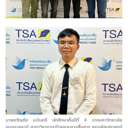
นายขวัญชัย มะโนศรี นักศึกษาชั้นปีที่ 4 จากมหาวิทยาลัย
อุบลราชธานี สาขาวิชาภาษาไทยและการสื่อสาร คณะศิลปศาสตร์