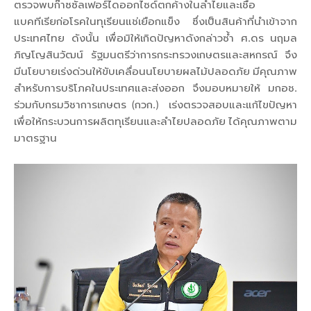
ตรวจพบก๊าซซัลเฟอร์ไดออกไซด์ตกค้างในลำไยและเชื้อ
แบคทีเรียก่อโรคในทุเรียนแช่เยือกแข็ง ซึ่งเป็นสินค้าที่นำเข้าจาก
ประเทศไทย ดังนั้น เพื่อมิให้เกิดปัญหาดังกล่าวซ้ำ ศ.ดร นฤมล
ภิญโญสินวัฒน์ รัฐมนตรีว่าการกระทรวงเกษตรและสหกรณ์ จึง
มีนโยบายเร่งด่วนให้ขับเคลื่อนนโยบายผลไม้ปลอดภัย มีคุณภาพ
สำหรับการบริโภคในประเทศและส่งออก จึงมอบหมายให้ มกอช.
ร่วมกับกรมวิชาการเกษตร (กวก.) เร่งตรวจสอบและแก้ไขปัญหา
เพื่อให้กระบวนการผลิตทุเรียนและลำไยปลอดภัย ได้คุณภาพตาม
มาตรฐาน