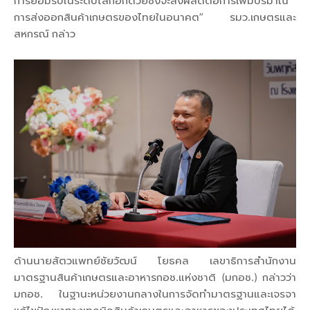
การยอมรับในระดับโลกอีกด้วยซึ่งจะส่งผลดีต่อการเพิ่มปริมาณ
การส่งออกสินค้าเกษตรของไทยในอนาคต” รมว.เกษตรและ
สหกรณ์ กล่าว
ด้านนายสัตวแพทย์ชัยวัฒน์ โยธคล เลขาธิการสำนักงาน
มาตรฐานสินค้าเกษตรและอาหารกอช.แห่งชาติ (มกอช.) กล่าวว่า
มกอช. ในฐานะหน่วยงานกลางในการจัดทำมาตรฐานและเจรจา