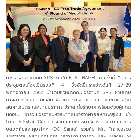
การเจรจาจัดทำบท SPS ภายใต้ FTA THAI-EU ในครั้งนี้ เป็นการ
ประชุมต่อเนื่องเป็นรอบที่ 4 ซึ่งจัดขึ้นระหว่างวันที่ 27-29
พฤศจิกายน 2567 นำโดยหัวหน้าคณะเจรจาบท SPS ฝ่ายไทย
นางสาวรวินันท์ ฉ่ำเฉลิม ผู้อำนวยการกองนโยบายและมาตรฐาน
สินค้าเกษตร และนายปราการ วีรกุล ที่ปรึกษาฯ พร้อมด้วยผู้แทน
มกอช. เข้าร่วมเจรจากับหัวหน้าคณะเจรจาฝ่ายสหภาพยุโรป นำ
โดย Dr.Sylvie Coulon ผู้แทนคณะกรรมาธิการยุโรปด้านอาหาร
ปลอดภัยและผู้บริโภค (DG Santé) ร่วมกับ Mr. Francesco
Tristante ผู้แทนคณะกรรมาธิการด้านการค้า (DG Trade) ณ