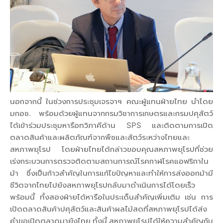
นอกจากนี้ ในช่วงการประชุมเจรจาฯ คณะผู้แทนฝ่ายไทย นำโดย
มกอช. พร้อมด้วยผู้แทนจากกรมวิชาการเกษตรและกรมปศุสัตว์
ได้เข้าร่วมประชุมหารือทวิภาคีด้าน SPS และติดตามการเปิด
ตลาดสินค้าและผลิตภัณฑ์จากพืชและสัตว์ระหว่างไทยและ
สหภาพยุโรป โดยฝ่ายไทยได้กล่าวขอบคุณสหภาพยุโรปที่ช่วย
เร่งกระบวนการตรวจติดตามสถานการณ์โรคกาฬโรคแอฟริกาใน
ม้า ซึ่งเป็นก้าวสำคัญในการแก้ไขปัญหาและทำให้การส่งออกม้ามี
ชีวิตจากไทยไปยังสหภาพยุโรปกลับมาดำเนินการได้โดยเร็ว
พร้อมนี้ ทั้งสองฝ่ายได้หารือในประเด็นสำคัญเพิ่มเติม เช่น การ
เปิดตลาดสินค้าปศุสัตว์และสินค้าผลไม้สดที่สหภาพยุโรปได้ส่ง
คำขอเปิดตลาดมายังไทย ทั้งนี้ สหภาพยุโรปได้ให้ความสำคัญกับ