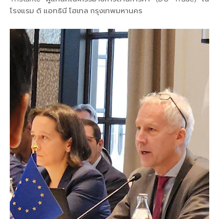
โรงแรม ดิ แอทธินี โฮเทล กรุงเทพมหานคร