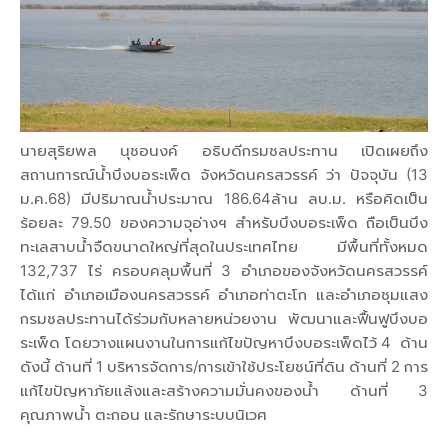
นายสุริยพล นุชอนงค์ อธิบดีกรมชลประทาน เปิดเผยถึง
สถานการณ์น้ำบึงบอระเพ็ด จังหวัดนครสวรรค์ ว่า ปัจจุบัน (13
ม.ค.68) มีปริมาณน้ำประมาณ 186.64ล้าน ลบ.ม. หรือคิดเป็น
ร้อยละ 79.50 ของความจุอ่างฯ สำหรับบึงบอระเพ็ด ถือเป็นบึง
ทะเลสาบน้ำจืดขนาดใหญ่ที่สุดในประเทศไทย มีพื้นที่ทั้งหมด
132,737 ไร่ ครอบคลุมพื้นที่ 3 อำเภอของจังหวัดนครสวรรค์
ได้แก่ อำเภอเมืองนครสวรรค์ อำเภอท่าตะโก และอำเภอชุมแสง
กรมชลประทานได้ร่วมกับหลายหน่วยงาน พัฒนาและฟื้นฟูบึงบอ
ระเพ็ด โดยวางแผนงานในการแก้ไขปัญหาบึงบอระเพ็ดไว้ 4 ด้าน
ดังนี้ ด้านที่ 1 บริหารจัดการ/การเข้าใช้ประโยชน์ที่ดิน ด้านที่ 2 การ
แก้ไขปัญหาภัยแล้งและสร้างความมั่นคงของน้ำ ด้านที่ 3
คุณภาพน้ำ ตะกอน และรักษาระบบนิเวศ