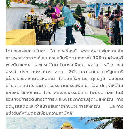
โดยกิจกรรมภาบในงาน ได้แก่ พิธีสงฆ์ พิธีวางพานพุ่มถวายสัก
การะพระราชวรวงศ์เธอ กรมหมื่นพิทยาลงกรณ์ มีพิธีอ่านคำสดุดี
พระบิดาแห่งการสหกรณ์ไทย โดยรศ.พิเศษ พลโท ดร.วีระ วงศ์
สรรค์ ประธานกรรมการ ชสอ. พิธีอ่านสารจากนายกรัฐมนตรี
เนื่องในวันสหกรณ์แห่งชาติ โดยว่าที่ร้อยตรี ยุทธภูมิ จับจิตต์
นายอำเภอบางกรวย การบรรยายธรรมพิเศษ เรื่อง ปัญหาหนี้สิน
ของสมาชิกสหกรณ์ โดย พระราชธรรมนิเทศ (พยอม กลฺยาโณ)
รวมทั้งมีการจัดนิทรรศการเผยแพร่องค์ความรู้ด้านสหกรณ์ การ
จัดบูธแสดงและจำหน่ายสินค้าจากขบวนการสหกรณ์ และการ
แข่งขันกีฬาเปตองเชื่อมความสามัคคี