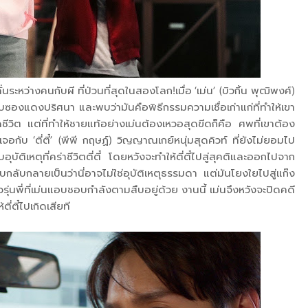
ระหว่างคนกับผี ที่ป่วนที่สุดในสองโลก!เมื่อ ‘เม่น’ (บิวกิ้น พุฒิพงศ์)
องแดงปริศนา และพบว่ามันคือพิธีกรรมความเชื่อเก่าแก่ที่ทำให้เขา
วิต แต่ที่ทำให้ชายแท้อย่างเม่นต้องเหวอสุดขีดก็คือ ศพที่เขาต้อง
เจอกับ ‘ตี่ตี๋’ (พีพี กฤษฏ์) วิญญาณเกย์หนุ่มสุดคิวท์ ที่ยังไม่ยอมไป
บัติเหตุที่คร่าชีวิตตี่ตี๋ โดยหวังจะทำให้ตี่ตี๋ไปสู่สุคติและออกไปจาก
นพบกลับกลายเป็นว่านี่อาจไม่ใช่อุบัติเหตุธรรมดา แต่มันโยงใยไปสู่แก๊ง
วรุ่นพี่ที่เม่นแอบชอบกำลังตามสืบอยู่ด้วย งานนี้ เม่นจึงหวังจะปิดคดี
ตี่ตี๋ไปเกิดเสียที