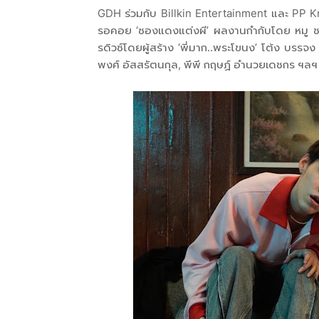
GDH ร่วมกับ Billkin Entertainment และ PP Kri
รอคอย ‘ซองแดงแต่งผี’ ผลงานกำกับโดย หมู ชย
รดิวซ์โดยผู้สร้าง ‘พี่มาก..พระโขนง’ โต้ง บรรจง
พงศ์ อัสสรัตนกุล, พีพี กฤษฏ์ อำนวยเดชกร ฯลฯ