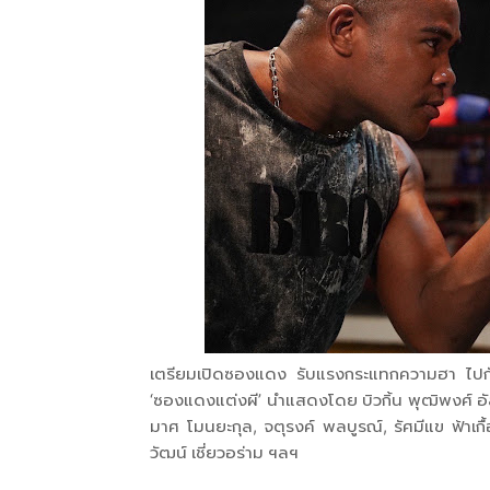
เตรียมเปิดซองแดง รับแรงกระแทกความฮา ไปกับภ
‘ซองแดงแต่งผี’ นำแสดงโดย บิวกิ้น พุฒิพงศ์ อั
มาศ โมนยะกุล, จตุรงค์ พลบูรณ์, รัศมีแข ฟ้าเกื
วัฒน์ เชี่ยวอร่าม ฯลฯ