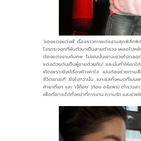
‘ซองแดงแต่งผี’ เรื่องราวการแต่งงานสุดพิลึกพิลั่น
โจรกระจอกที่ผันตัวมาเป็นสายตำรวจ เผลอไปหยิบซ
ต้องแต่งงานกับศพ ไม่เช่นนั้นเขาจะซวยไปตลอดชี
แต่งด้วยดันเป็นผู้ชายด้วยกัน! และนั่นทำให้เขาได้
เกิดเพราะยังมีเรื่องค้างคาใจ เม่นต้องช่วยตามสืบอุ
ชีวิตเขาซะที ยิ่งไปกว่านั้น เบาะแสทั้งหมดที่เม่
ค้ายาที่เขา และ ‘เจ๊ก๊อย’ (ก้อย อรัชพร) ตำรวจสา
เพื่อที่เขาจะได้ทั้งหน้าที่การงาน ความรัก และช่วยให้