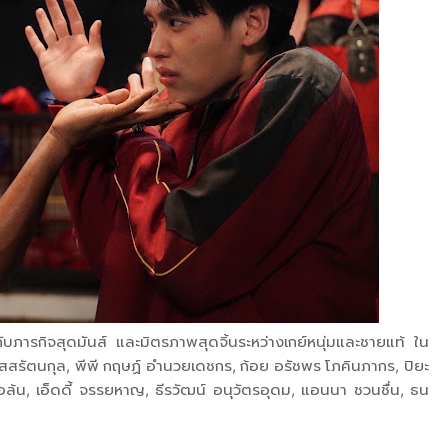
ารกิจสุดมันส์ และมิตรภาพสุดจิ้นระหว่างเกย์หนุ่มและชายแท้ ใน
สสรัตนกุล, พีพี กฤษฏ์ อำนวยเดชกร, ก้อย อรัชพร โภคินภากร, ปิยะ
้อล้น, เอ็ดดี้ จรรยหาญ, ธีรวัฒน์ อนุวัตรอุดม, แอนนา ชวนชื่น, ธน