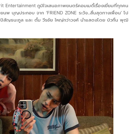
t Entertainment ภูมิใจเสนอภาพยนตร์คอมเมดี้เรื่องเยี่ยมที่ทุกคน
นพ บุญประกอบ จาก ‘FRIEND ZONE ระวัง..สิ้นสุดทางเพื่อน’ โป
 ปิสัญธนะกูล และ ตั้ม วีรชัย ใหญ่กว่าวงศ์ นำแสดงโดย บิวกิ้น พุฒิ