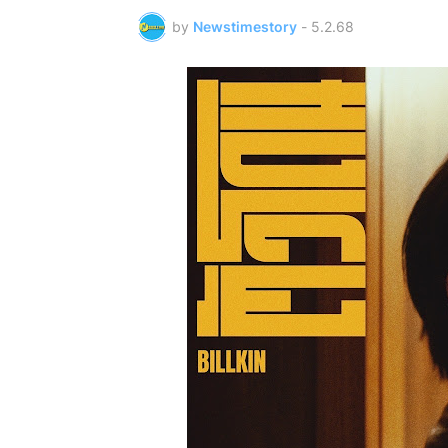
by
Newstimestory
-
5.2.68