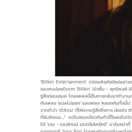
‘Billkin Entertainment’ ปล่อยซิงเกิลใหม่อย่างต
ของคนน้อยใจจาก ‘Billkin’ (บิวกิ้น - พุฒิพงศ์ 
รู้สึกก่อนเสมอ โดยเพลงนี้เป็นการกลับมาทำงานด
กับเพลง ‘แปลไม่ออก’ และเพลง ‘หลอกกันทั้งนั้น’
จากคำว่า ‘ตัวโดน’ ที่ให้ความรู้สึกถึงการ น้อยใจ
ที่ฉันรักเธอ…” แต่ในขณะเดียวกันคำนี้ก็แฝงไป
ได้ ‘เจน - เจนพัฒน์ มนตรีเลิศรัศมี’ มารับหน้า
อายดนตรี Soul Pop โดยพาร์ตดนตรีจะพาไต่ระดั