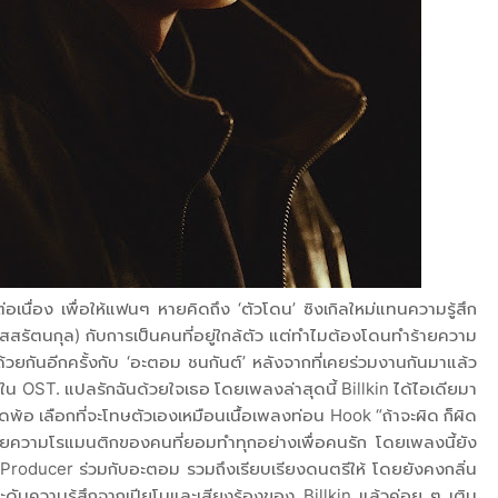
่อเนื่อง เพื่อให้แฟนๆ หายคิดถึง ‘ตัวโดน’ ซิงเกิลใหม่แทนความรู้สึก
อัสสรัตนกุล) กับการเป็นคนที่อยู่ใกล้ตัว แต่ทำไมต้องโดนทำร้ายความ
้วยกันอีกครั้งกับ ‘อะตอม ชนกันต์’ หลังจากที่เคยร่วมงานกันมาแล้ว
 ใน OST. แปลรักฉันด้วยใจเธอ โดยเพลงล่าสุดนี้ Billkin ได้ไอเดียมา
 ตัดพ้อ เลือกที่จะโทษตัวเองเหมือนเนื้อเพลงท่อน Hook “ถ้าจะผิด ก็ผิด
ด้วยความโรแมนติกของคนที่ยอมทำทุกอย่างเพื่อคนรัก โดยเพลงนี้ยัง
ที่ Producer ร่วมกับอะตอม รวมถึงเรียบเรียงดนตรีให้ โดยยังคงกลิ่น
บความรู้สึกจากเปียโนและเสียงร้องของ Billkin แล้วค่อย ๆ เติม