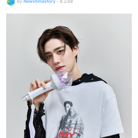
by
Newstimestory
-
8.2.68