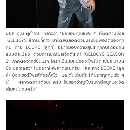
บอส กูโน ผู้กำกับ กล่าวว่า “ขอขอบคุณแฟน ๆ ที่ติดตามซีรีส์
GELBOYS สถานะกั๊กใจ มาโดยตลอดด้วยแรงซัปพอร์ตของทุก
คน ค่าย LOOKE (ลู้คกี้) อยากมอบความสุขให้ทุกคนได้อินกัน
แบบต่อเนื่อง ด้วยการเปิดโปรเจ็กต์ใหญ่ ‘GELBOYS SEASON
2’ ภาคต่อจากซีซันแรก ใครที่เป็นมัมหมีของ โฟร์มด เชียร บ้าบิ่น
บัว บอกเลยว่า ไม่อยากให้พลาดเลยครับ และทาง LOOKE (ลู้ค
กี้) ยังมีเซอร์ไพรส์ที่ขอกั๊กไว้ และตื่นเต้นที่จะได้บอกทุกคนเร็ว ๆ
นี้ ฝากติดตามด้วยนะครับ รับรองว่าทุกโปรเจกต์สนุกและจัด
เต็มแน่นอนครับ”