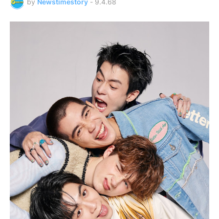
by
Newstimestory
-
9.4.68