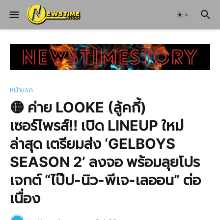
หน้าแรก
🟡 ค่าย LOOKE (ลู้คกี้)
เซอร์ไพรส์!! เปิด LINEUP ใหม่
ล่าสุด เตรียมส่ง ‘GELBOYS
SEASON 2’ ลงจอ พร้อมลุยโปร
เจกต์ “ไป๊ป-นิว-พีเจ-เลออน” ต่อ
เนื่อง