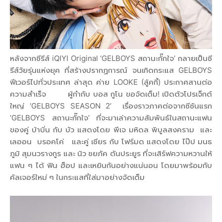
หลังจากซีรีส์ iQIYI Original ‘GELBOYS สถานะกั๊กใจ’ กลายเป็นซี
รีส์วัยรุ่นแห่งยุค ที่สร้างปรากฏการณ์ จนเกิดกระแส GELBOYS
ฟีเวอร์ไปทั่วประเทศ ล่าสุด ค่าย LOOKE (ลู้คกี้) ประกาศสานต่อ
ความสำเร็จ ผู้กำกับ บอส กูโน ขอจัดเต็ม! เปิดตัวโปรเจ็กต์
ใหญ่ ‘GELBOYS SEASON 2’ เรื่องราวภาคต่อจากซีซันแรก
‘GELBOYS สถานะกั๊กใจ’ ที่จะมาเล่าความสัมพันธ์ในสถานะแฟน
ของคู่ บ้าบิ่น กับ บัว แสดงโดย พีเจ มหิดล พิบูลสงคราม และ
เลออน บรอคโค่ และคู่ เชียร กับ โฟร์มด แสดงโดย ไป๊ป มนธ
ภูมิ สุมนวรางกูร และ นิว ชยภัค ตันประยูร ที่จะเสิร์ฟความหวานให้
แฟน ๆ ได้ ฟิน ฮ็อป และเหยินกันอย่างแน่นอน โดยมาพร้อมกับ
คัลเจอร์ใหม่ ๆ ในกระแสที่ใส่มาอย่างจัดเต็ม